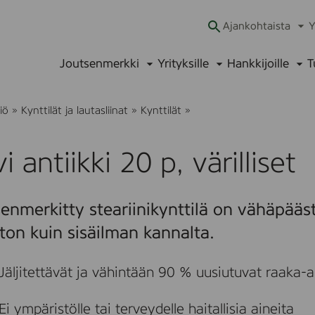
Ajankohtaista
Y
Ava
alav
Joutsenmerkki
Yrityksille
Hankkijoille
T
Avaa
Avaa
Ava
alavalikko
alavalikko
alav
H
iö
»
Kynttilät ja lautasliinat
»
Kynttilät
»
a
v
i
i antiikki 20 p, värilliset
a
n
t
i
enmerkitty steariinikynttilä on vähäpääs
i
k
ton kuin sisäilman kannalta.
k
i
2
Jäljitettävät ja vähintään 90 % uusiutuvat raaka-ai
0
p
,
Ei ympäristölle tai terveydelle haitallisia aineita
v