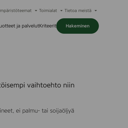
mpäristöteemat
Toimialat
Tietoa meistä
a
Avaa
Avaa
Avaa
alikko
alavalikko
alavalikko
alavalikko
uotteet ja palvelut
Kriteerit
Hakeminen
a
alikko
töisempi vaihtoehto niin
neet, ei palmu- tai soijaöljyä