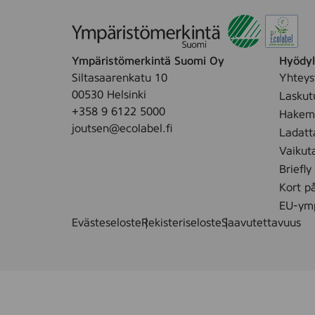
Ympäristömerkintä Suomi Oy
Hyödyll
Siltasaarenkatu 10
Yhteys
00530 Helsinki
Laskut
+358 9 6122 5000
Hakemu
joutsen@ecolabel.fi
Ladatt
Vaikut
Briefly
Kort p
EU-ymp
Evästeseloste
Rekisteriseloste
Saavutettavuus