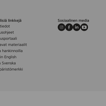
isiä linkkejä
Sosiaalinen media
tiedot
Instagram
Facebook
LinkedIn
Youtube
usohjeet
sportaali
avat materiaalit
a hankinnoilla
 in English
å Svenska
äristömerkki