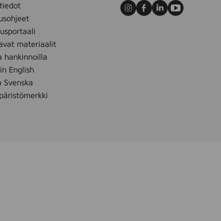
tiedot
Instagram
Facebook
LinkedIn
Youtube
usohjeet
sportaali
avat materiaalit
a hankinnoilla
 in English
å Svenska
äristömerkki