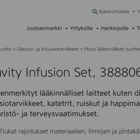
Ajankohtaista
Y
Ava
alav
Joutsenmerkki
Yrityksille
Hankkijoille
T
Avaa
Avaa
Ava
alavalikko
alavalikko
alav
uolto
»
Dialyysi- ja infuusiotarvikkeet
»
Muut lääkinnälliset tuotte
vity Infusion Set, 38880
enmerkityt lääkinnälliset laitteet kuten di
siotarvikkeet, katetrit, ruiskut ja happima
istö- ja terveysvaatimukset.
Tiukat rajoitukset materiaalien, liimojen ja pintakä