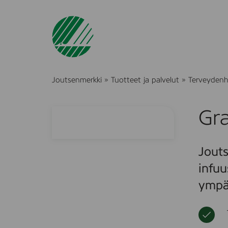
Joutsenmerkki
»
Tuotteet ja palvelut
»
Terveydenh
Gra
Jouts
infuu
ympär