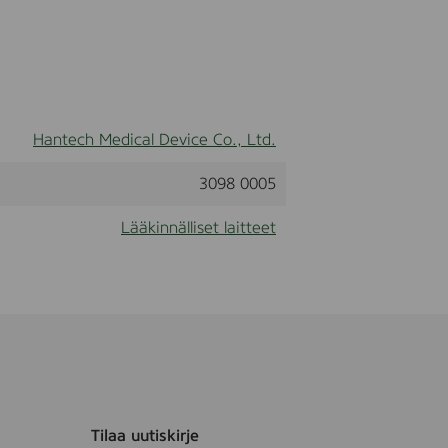
t
,
3
8
8
8
0
6
Hantech Medical Device Co., Ltd.
3098 0005
Lääkinnälliset laitteet
Tilaa uutiskirje