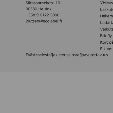
Siltasaarenkatu 10
Yhteys
00530 Helsinki
Laskut
+358 9 6122 5000
Hakemu
joutsen@ecolabel.fi
Ladatt
Vaikut
Briefly
Kort p
EU-ymp
Evästeseloste
Rekisteriseloste
Saavutettavuus