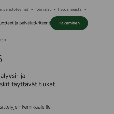
mpäristöteemat
Toimialat
Tietoa meistä
a
Avaa
Avaa
Avaa
alikko
alavalikko
alavalikko
alavalikko
uotteet ja palvelut
Kriteerit
Hakeminen
a
alikko
G
et
»
r
a
v
6
i
t
y
I
alyysi- ja
n
f
skit täyttävät tiukat
u
s
i
o
n
sittelyjen kemikaaleille
S
e