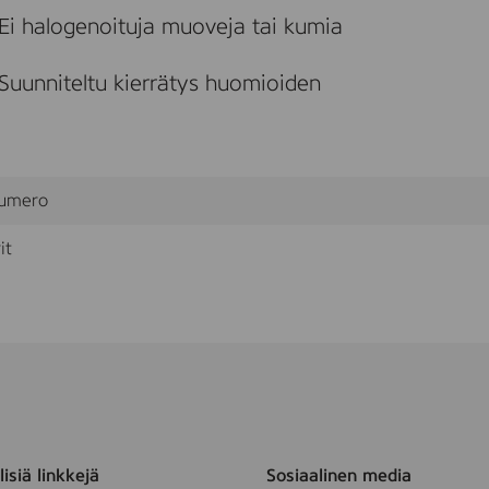
Ei halogenoituja muoveja tai kumia
Suunniteltu kierrätys huomioiden
umero
it
isiä linkkejä
Sosiaalinen media