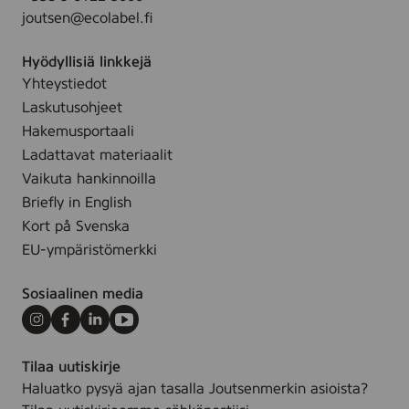
joutsen@ecolabel.fi
Hyödyllisiä linkkejä
Yhteystiedot
Laskutusohjeet
Hakemusportaali
Ladattavat materiaalit
Vaikuta hankinnoilla
Briefly in English
Kort på Svenska
EU-ympäristömerkki
Sosiaalinen media
Instagram
Facebook
LinkedIn
Youtube
Tilaa uutiskirje
Haluatko pysyä ajan tasalla Joutsenmerkin asioista?