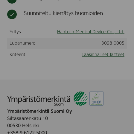
8
t
i
t
8
o
t
Suunniteltu kierrätys huomioiden
8
t
u
0
a
o
2
r
t
Yritys
Hantech Medical Device Co., Ltd.
v
t
i
e
Lupanumero
3098 0005
k
e
k
t
Kriteerit
Lääkinnälliset laitteet
e
e
t
Ympäristömerkintä Suomi Oy
Siltasaarenkatu 10
00530 Helsinki
+358 9 6122 5000