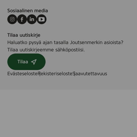
Sosiaalinen media
Instagram
Facebook
LinkedIn
Youtube
Tilaa uutiskirje
Haluatko pysyä ajan tasalla Joutsenmerkin asioista?
Tilaa uutiskirjeemme sähköpostiisi.
Tilaa
Evästeseloste
Rekisteriseloste
Saavutettavuus