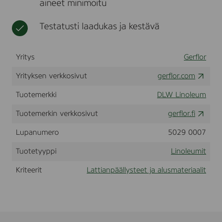
aineet minimoitu
a
t
r
m
Testatusti laadukas ja kestävä
o
r
e
Yritys
Gerflor
t
t
Yrityksen verkkosivut
gerflor.com
e
R
Tuotemerkki
DLW Linoleum
1
0
Tuotemerkin verkkosivut
gerflor.fi
N
e
o
Lupanumero
5029 0007
c
a
Tuotetyyppi
Linoleumit
r
e
Kriteerit
Lattianpäällysteet ja alusmateriaalit
(
2
,
5
m
m