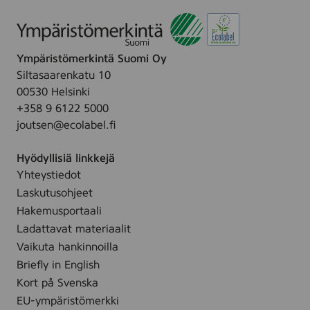
)
Ympäristömerkintä Suomi Oy
Siltasaarenkatu 10
00530 Helsinki
+358 9 6122 5000
joutsen@ecolabel.fi
Hyödyllisiä linkkejä
Yhteystiedot
Laskutusohjeet
Hakemusportaali
Ladattavat materiaalit
Vaikuta hankinnoilla
Briefly in English
Kort på Svenska
EU-ympäristömerkki