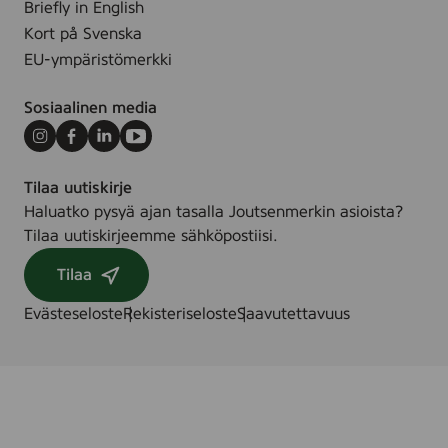
Briefly in English
Kort på Svenska
EU-ympäristömerkki
Sosiaalinen media
Instagram
Facebook
LinkedIn
Youtube
Tilaa uutiskirje
Haluatko pysyä ajan tasalla Joutsenmerkin asioista?
Tilaa uutiskirjeemme sähköpostiisi.
Tilaa
Evästeseloste
Rekisteriseloste
Saavutettavuus