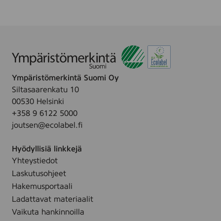
c
m
(
1
8
4
6
3
Ympäristömerkintä Suomi Oy
9
)
Siltasaarenkatu 10
00530 Helsinki
+358 9 6122 5000
joutsen@ecolabel.fi
Hyödyllisiä linkkejä
Yhteystiedot
Laskutusohjeet
Hakemusportaali
Ladattavat materiaalit
Vaikuta hankinnoilla