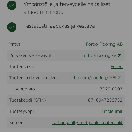
Ympäristölle ja terveydelle haitalliset
T
t
e
aineet minimoitu
r
r
Testatusti laadukas ja kestävä
a
c
o
t
Yritys
Forbo Flooring AB
t
a
Yrityksen verkkosivut
forbo-flooring.se
,
3
Tuotemerkki
Forbo
3
7
Tuotemerkin verkkosivut
forbo.com/flooring/fi-FI
0
-
Lupanumero
3029 0003
2
,
5
Tuotekoodi (GTIN)
8710947235732
m
m
Tuotetyyppi
Linoleumit
x
2
Kriteerit
Lattianpäällysteet ja alusmateriaalit
0
0