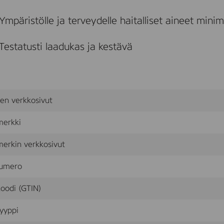
c
k
Ympäristölle ja terveydelle haitalliset aineet mini
T
r
a
Testatusti laadukas ja kestävä
c
e
o
f
n
a
sen verkkosivut
t
u
r
merkki
e
,
erkin verkkosivut
9
3
umero
3
5
7
oodi (GTIN)
3
-
yyppi
9
0