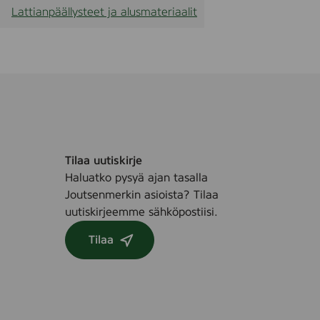
Lattianpäällysteet ja alusmateriaalit
Tilaa uutiskirje
Haluatko pysyä ajan tasalla
Joutsenmerkin asioista? Tilaa
uutiskirjeemme sähköpostiisi.
Tilaa