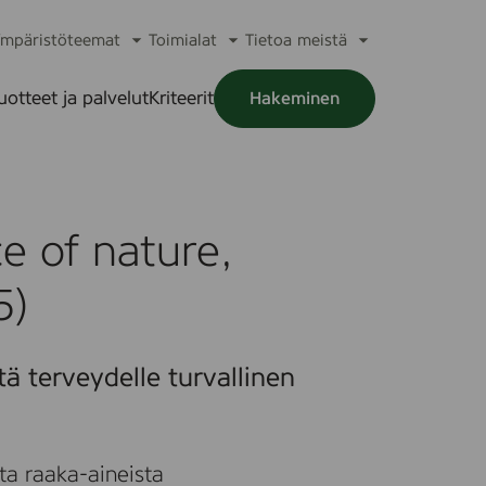
mpäristöteemat
Toimialat
Tietoa meistä
a
Avaa
Avaa
Avaa
alikko
alavalikko
alavalikko
alavalikko
uotteet ja palvelut
Kriteerit
Hakeminen
a
alikko
e of nature,
5)
tä terveydelle turvallinen
ta raaka-aineista