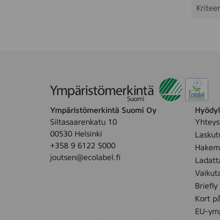
Kriteer
Ympäristömerkintä Suomi Oy
Hyödyll
Siltasaarenkatu 10
Yhteys
00530 Helsinki
Laskut
+358 9 6122 5000
Hakemu
joutsen@ecolabel.fi
Ladatt
Vaikut
Briefly
Kort p
EU-ymp