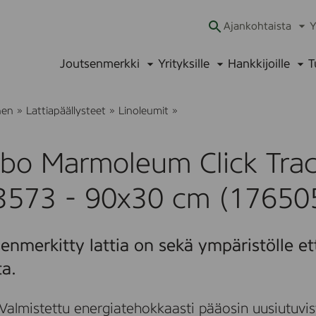
Ajankohtaista
Y
Ava
alav
Joutsenmerkki
Yrityksille
Hankkijoille
T
Avaa
Avaa
Ava
alavalikko
alavalikko
alav
F
nen
»
Lattiapäällysteet
»
Linoleumit
»
o
r
b
bo Marmoleum Click Trac
o
M
a
3573 - 90x30 cm (17650
r
m
o
l
enmerkitty lattia on sekä ympäristölle et
e
u
ta.
m
C
l
Valmistettu energiatehokkaasti pääosin uusiutuvis
i