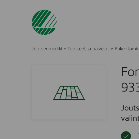
Joutsenmerkki
»
Tuotteet ja palvelut
»
Rakentami
For
93
Jouts
valin