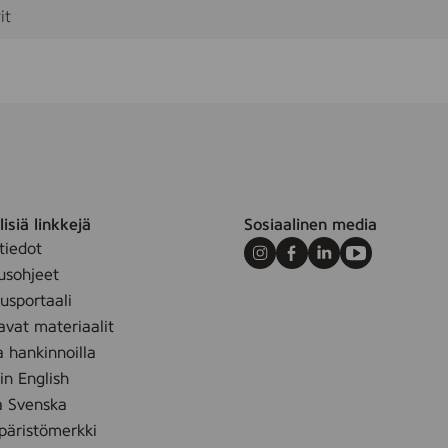
x
it
3
0
c
m
(
1
7
6
5
0
5
isiä linkkejä
Sosiaalinen media
)
tiedot
Instagram
Facebook
LinkedIn
Youtube
usohjeet
sportaali
avat materiaalit
a hankinnoilla
 in English
å Svenska
äristömerkki