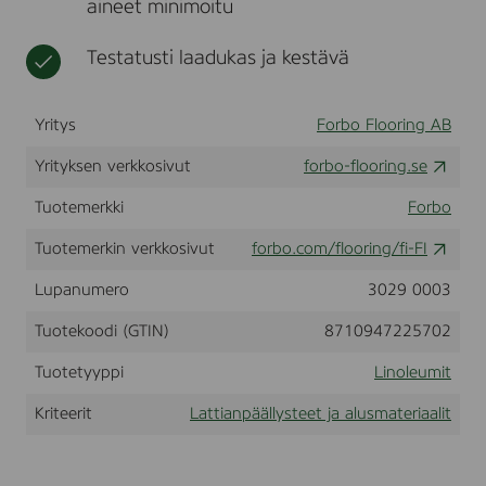
aineet minimoitu
o
t
o
n
Testatusti laadukas ja kestävä
,
6
3
Yritys
Forbo Flooring AB
3
7
Yrityksen verkkosivut
forbo-flooring.se
0
1
Tuotemerkki
Forbo
-
6
Tuotemerkin verkkosivut
forbo.com/flooring/fi-FI
0
x
3
Lupanumero
3029 0003
0
c
Tuotekoodi (GTIN)
8710947225702
m
(
Tuotetyyppi
Linoleumit
1
7
Kriteerit
Lattianpäällysteet ja alusmateriaalit
6
4
9
1