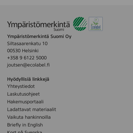
)
Ympäristömerkintä Suomi Oy
Siltasaarenkatu 10
00530 Helsinki
+358 9 6122 5000
joutsen@ecolabel.fi
Hyödyllisiä linkkejä
Yhteystiedot
Laskutusohjeet
Hakemusportaali
Ladattavat materiaalit
Vaikuta hankinnoilla
Briefly in English
Kort på Svenska