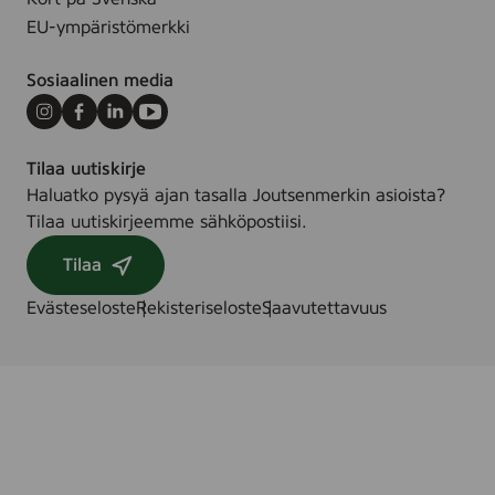
EU-ympäristömerkki
Sosiaalinen media
Instagram
Facebook
LinkedIn
Youtube
Tilaa uutiskirje
Haluatko pysyä ajan tasalla Joutsenmerkin asioista?
Tilaa uutiskirjeemme sähköpostiisi.
Tilaa
Evästeseloste
Rekisteriseloste
Saavutettavuus