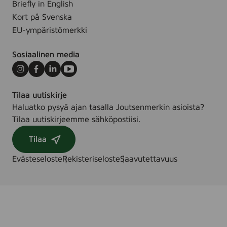
Briefly in English
Kort på Svenska
EU-ympäristömerkki
Sosiaalinen media
Instagram
Facebook
LinkedIn
Youtube
Tilaa uutiskirje
Haluatko pysyä ajan tasalla Joutsenmerkin asioista?
Tilaa uutiskirjeemme sähköpostiisi.
Tilaa
Evästeseloste
Rekisteriseloste
Saavutettavuus