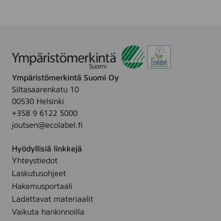
7
6
4
8
6
)
Ympäristömerkintä Suomi Oy
Siltasaarenkatu 10
00530 Helsinki
+358 9 6122 5000
joutsen@ecolabel.fi
Hyödyllisiä linkkejä
Yhteystiedot
Laskutusohjeet
Hakemusportaali
Ladattavat materiaalit
Vaikuta hankinnoilla