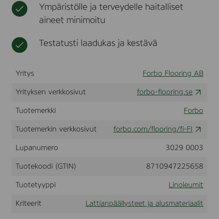
Ympäristölle ja terveydelle haitalliset
e
t
m
aineet minimoitu
o
n
Testatusti laadukas ja kestävä
z
e
s
t
Yritys
Forbo Flooring AB
,
3
Yrityksen verkkosivut
forbo-flooring.se
3
3
Tuotemerkki
Forbo
2
5
Tuotemerkin verkkosivut
forbo.com/flooring/fi-FI
1
-
Lupanumero
3029 0003
3
0
x
Tuotekoodi (GTIN)
8710947225658
3
0
Tuotetyyppi
Linoleumit
c
m
Kriteerit
Lattianpäällysteet ja alusmateriaalit
(
1