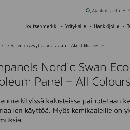
Ajankohtaista
Y
Ava
alav
Joutsenmerkki
Yrityksille
Hankkijoille
T
Avaa
Avaa
Ava
alavalikko
alavalikko
alav
D
nen
»
Rakennuslevyt ja puutavara
»
Akustiikkalevyt
»
e
n
p
panels Nordic Swan Ecol
a
n
e
oleum Panel – All Colours
l
s
N
o
enmerkityissä kalusteissa painotetaan kes
r
d
iaalien käyttöä. Myös kemikaaleille on yk
i
c
muksia.
S
w