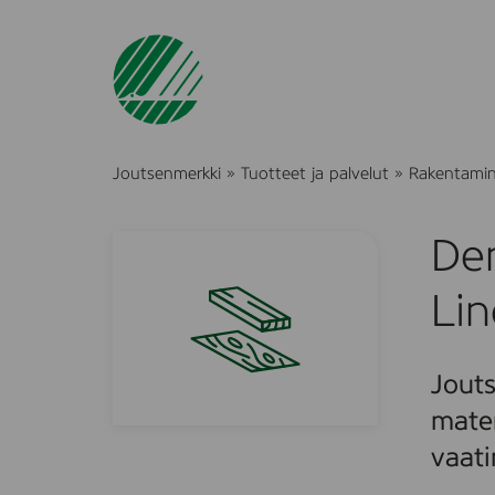
Joutsenmerkki
»
Tuotteet ja palvelut
»
Rakentami
Den
Lin
Jouts
mater
vaati