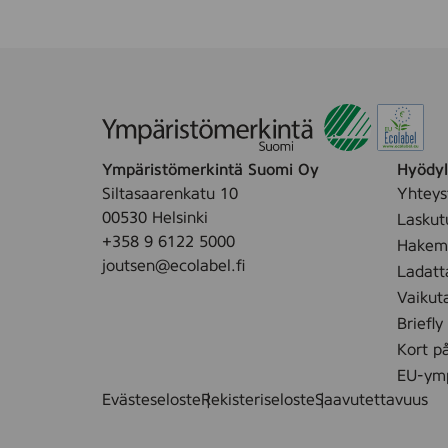
Ympäristömerkintä Suomi Oy
Hyödyll
Siltasaarenkatu 10
Yhteys
00530 Helsinki
Laskut
+358 9 6122 5000
Hakemu
joutsen@ecolabel.fi
Ladatt
Vaikut
Briefly
Kort p
EU-ymp
Evästeseloste
Rekisteriseloste
Saavutettavuus