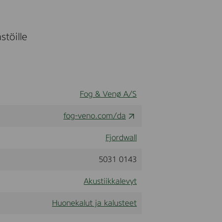
stöille
Fog & Venø A/S
fog-veno.com/da
Fjordwall
5031 0143
Akustiikkalevyt
Huonekalut ja kalusteet