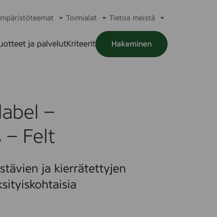
mpäristöteemat
Toimialat
Tietoa meistä
a
Avaa
Avaa
Avaa
alikko
alavalikko
alavalikko
alavalikko
uotteet ja palvelut
Kriteerit
Hakeminen
a
alikko
abel –
 – Felt
tävien ja kierrätettyjen
sityiskohtaisia