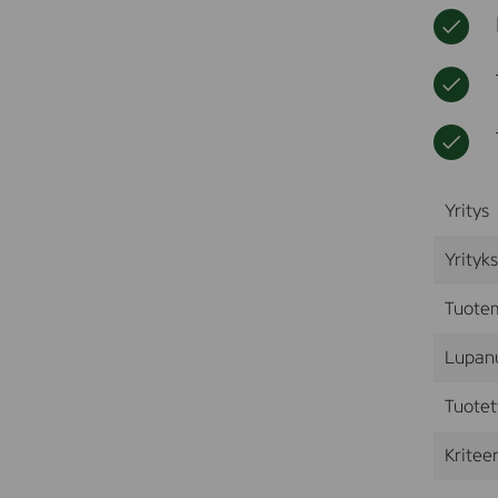
Yritys
Yrityk
Tuote
Lupan
Tuotet
Kriteer