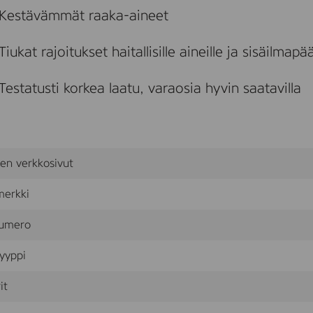
a
Kestävämmät raaka-aineet
n
E
c
Tiukat rajoitukset haitallisille aineille ja sisäilmapää
o
l
a
Testatusti korkea laatu, varaosia hyvin saatavilla
b
e
l
–
L
i
sen verkkosivut
n
o
merkki
l
e
u
umero
m
P
yyppi
a
n
e
it
l
–