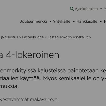
Ajankohtaista
Y
Ava
alav
Joutsenmerkki
Yrityksille
Hankkijoille
T
Avaa
Avaa
Ava
alavalikko
alavalikko
alav
F
ja sisustus
»
Lastenhuone
»
Lasten erikoishuonekalut
»
i
x
a
a 4-lokeroinen
4
-
l
o
enmerkityissä kalusteissa painotetaan kes
k
e
iaalien käyttöä. Myös kemikaaleille on yk
r
o
muksia.
i
n
e
Kestävämmät raaka-aineet
n