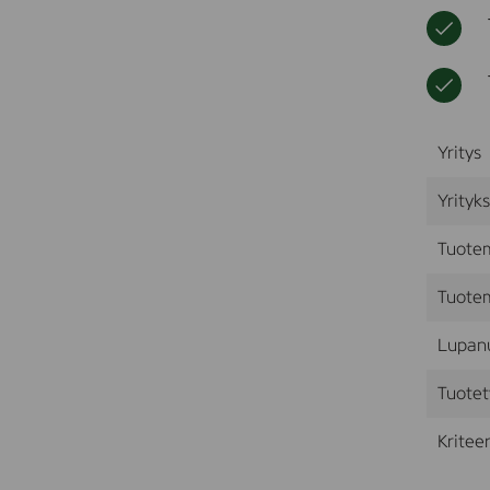
Yritys
Yrityk
Tuote
Tuotem
Lupan
Tuotet
Kriteer