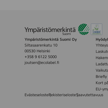
Ympäristömerkintä Suomi Oy
Hyödyll
Siltasaarenkatu 10
Yhteys
00530 Helsinki
Laskut
+358 9 6122 5000
Hakemu
joutsen@ecolabel.fi
Ladatt
Vaikut
Briefly
Kort p
EU-ymp
Evästeseloste
Rekisteriseloste
Saavutettavuus