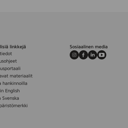
isiä linkkejä
Sosiaalinen media
tiedot
Instagram
Facebook
LinkedIn
Youtube
usohjeet
sportaali
avat materiaalit
a hankinnoilla
 in English
å Svenska
äristömerkki