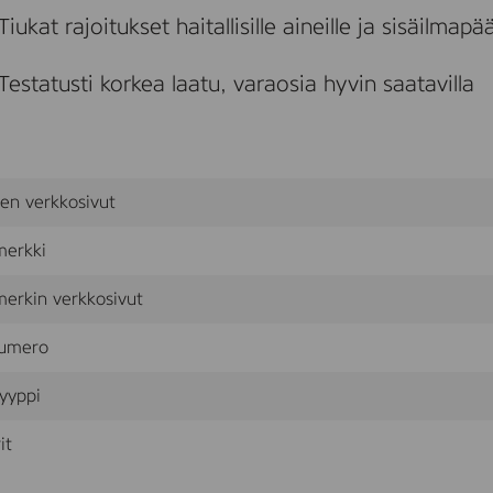
Tiukat rajoitukset haitallisille aineille ja sisäilmapää
Testatusti korkea laatu, varaosia hyvin saatavilla
sen verkkosivut
merkki
erkin verkkosivut
umero
yyppi
it