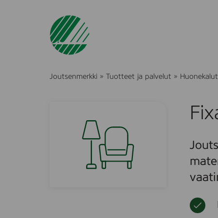
Joutsenmerkki
»
Tuotteet ja palvelut
»
Huonekalut 
Fix
Jouts
mater
vaati