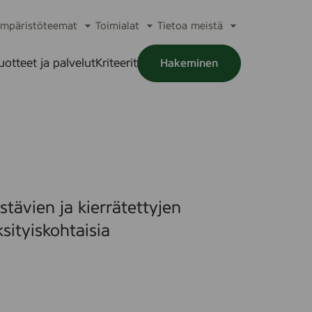
mpäristöteemat
Toimialat
Tietoa meistä
a
Avaa
Avaa
Avaa
alikko
alavalikko
alavalikko
alavalikko
uotteet ja palvelut
Kriteerit
Hakeminen
a
alikko
tävien ja kierrätettyjen
sityiskohtaisia