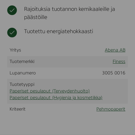
g
t
a
t
Rajoituksia tuotannon kemikaaleille ja
1
p
9
päästöille
u
x
t
2
j
Tuotettu energiatehokkaasti
5
a
c
p
m
y
C
Yritys
Abena AB
v
y
i
h
Tuotemerkki
Finess
k
k
(
e
Lupanumero
3005 0016
7
e
1
t
Tuotetyyppi
3
Paperiset pesulaput (Terveydenhuolto)
4
9
Paperiset pesulaput (Hygienia ja kosmetiikka)
)
Kriteerit
Pehmopaperit