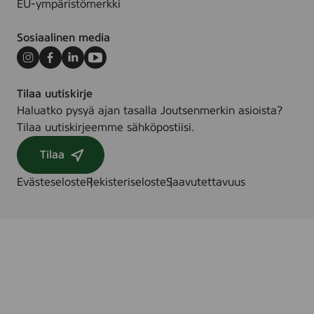
EU-ympäristömerkki
Sosiaalinen media
Instagram
Facebook
LinkedIn
Youtube
Tilaa uutiskirje
Haluatko pysyä ajan tasalla Joutsenmerkin asioista?
Tilaa uutiskirjeemme sähköpostiisi.
Tilaa
Evästeseloste
Rekisteriseloste
Saavutettavuus