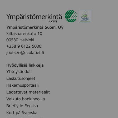
Ympäristömerkintä Suomi Oy
Siltasaarenkatu 10
00530 Helsinki
+358 9 6122 5000
joutsen@ecolabel.fi
Hyödyllisiä linkkejä
Yhteystiedot
Laskutusohjeet
Hakemusportaali
Ladattavat materiaalit
Vaikuta hankinnoilla
Briefly in English
Kort på Svenska