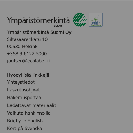
i
Ympäristömerkintä Suomi Oy
Siltasaarenkatu 10
00530 Helsinki
+358 9 6122 5000
joutsen@ecolabel.fi
Hyödyllisiä linkkejä
Yhteystiedot
Laskutusohjeet
Hakemusportaali
Ladattavat materiaalit
Vaikuta hankinnoilla
Briefly in English
Kort på Svenska