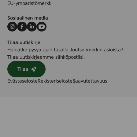
EU-ympäristömerkki
Sosiaalinen media
Instagram
Facebook
LinkedIn
Youtube
Tilaa uutiskirje
Haluatko pysyä ajan tasalla Joutsenmerkin asioista?
Tilaa uutiskirjeemme sähköpostiisi.
Tilaa
Evästeseloste
Rekisteriseloste
Saavutettavuus