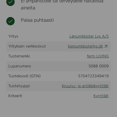
Ei ympäristölle tai terveydelle haitallisia
-
t
l
aineita
O
i
m
i
b
Palaa puhtaasti
n
r
a
e
t
C
Yritys
Løgumkloster Lys A/S
a
n
Yrityksen verkkosivut
d
loegumklosterlys.dk
l
e
Tuotemerkki
ferm LIVING
-
S
Lupanumero
5088 0009
e
t
Tuotekoodi (GTIN)
5704723349419
o
f
Tuotetyyppi
Kruunu- ja antiikkikynttilät
2
4
Kriteerit
Kynttilät
-
K
h
a
k