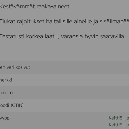
a
Kestävämmät raaka-aineet
i
r
o
Tiukat rajoitukset haitallisille aineille ja sisäilmapää
a
k
w
Testatusti korkea laatu, varaosia hyvin saatavilla
i
t
h
w
e
b
sen verkkosivut
b
e
merkki
d
s
e
umero
a
t
oodi (GTIN)
yyppi
Keittiö- j
Keittiö- j