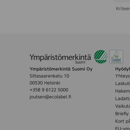
Kriteer
Ympäristömerkintä Suomi Oy
Hyödyll
Siltasaarenkatu 10
Yhteys
00530 Helsinki
Laskut
+358 9 6122 5000
Hakemu
joutsen@ecolabel.fi
Ladatt
Vaikut
Briefly
Kort p
EU-ymp