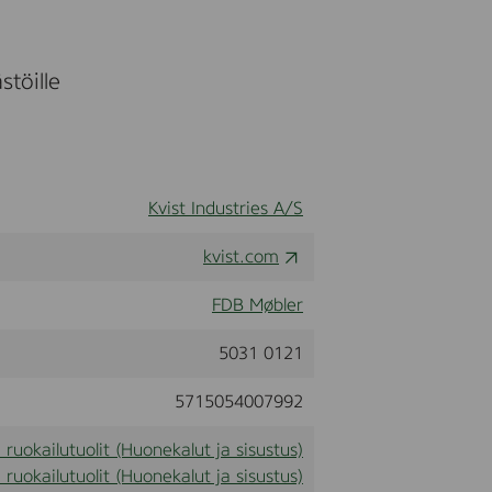
stöille
Kvist Industries A/S
kvist.com
FDB Møbler
5031 0121
5715054007992
a ruokailutuolit (Huonekalut ja sisustus)
a ruokailutuolit (Huonekalut ja sisustus)