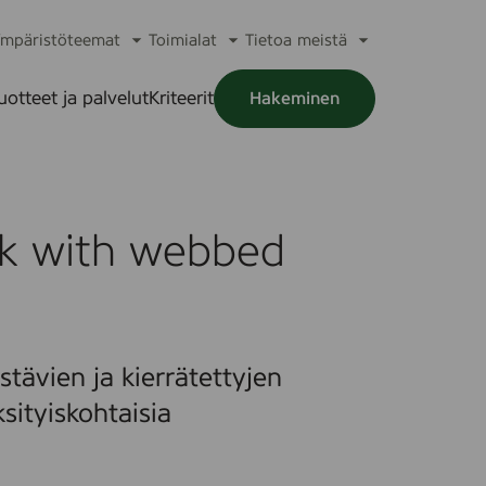
mpäristöteemat
Toimialat
Tietoa meistä
a
Avaa
Avaa
Avaa
alikko
alavalikko
alavalikko
alavalikko
uotteet ja palvelut
Kriteerit
Hakeminen
a
alikko
ak with webbed
tävien ja kierrätettyjen
sityiskohtaisia