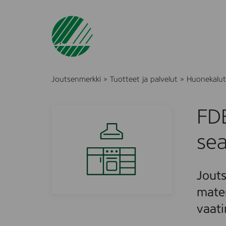
Joutsenmerkki
»
Tuotteet ja palvelut
»
Huonekalut 
FD
sea
Jouts
mater
vaati