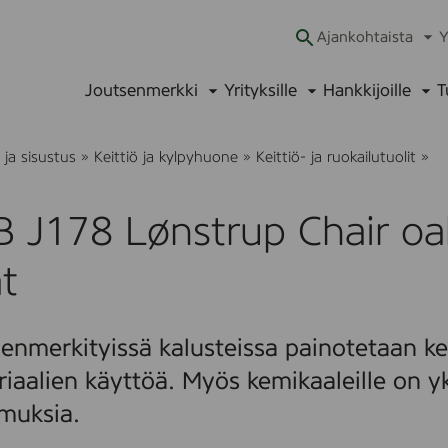
Ajankohtaista
Y
Ava
alav
Joutsenmerkki
Yrityksille
Hankkijoille
T
Avaa
Avaa
Ava
alavalikko
alavalikko
alav
F
ja sisustus
»
Keittiö ja kylpyhuone
»
Keittiö- ja ruokailutuolit
»
D
B
J
B J178 Lønstrup Chair o
1
7
8
t
L
ø
n
s
enmerkityissä kalusteissa painotetaan kes
t
r
iaalien käyttöä. Myös kemikaaleille on yk
u
p
muksia.
C
h