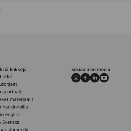
it
isiä linkkejä
Sosiaalinen media
tiedot
Instagram
Facebook
LinkedIn
Youtube
usohjeet
sportaali
avat materiaalit
a hankinnoilla
 in English
å Svenska
äristömerkki