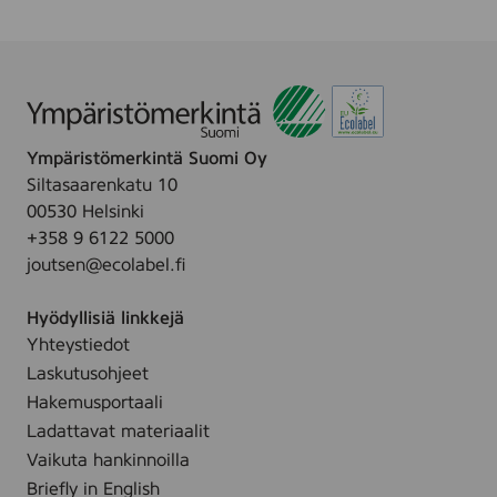
1
1
3
0
3
K
s
Ympäristömerkintä Suomi Oy
e
r
Siltasaarenkatu 10
i
00530 Helsinki
e
+358 9 6122 5000
B
L
joutsen@ecolabel.fi
A
C
Hyödyllisiä linkkejä
K
,
Yhteystiedot
(
Laskutusohjeet
T
K
Hakemusportaali
-
Ladattavat materiaalit
1
1
Vaikuta hankinnoilla
3
Briefly in English