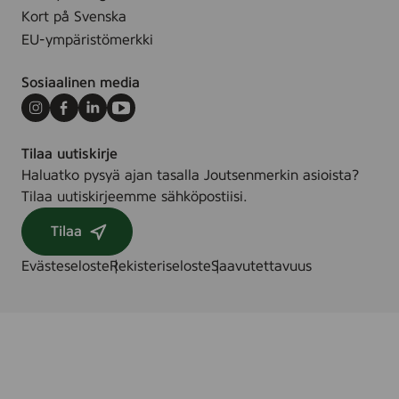
0
Kort på Svenska
)
EU-ympäristömerkki
Sosiaalinen media
Instagram
Facebook
LinkedIn
Youtube
Tilaa uutiskirje
Haluatko pysyä ajan tasalla Joutsenmerkin asioista?
Tilaa uutiskirjeemme sähköpostiisi.
Tilaa
Evästeseloste
Rekisteriseloste
Saavutettavuus