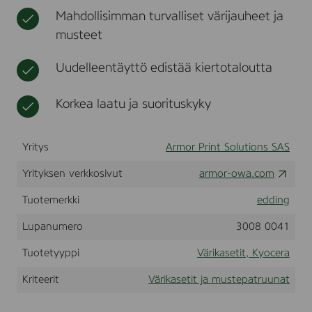
N
t
r
Mahdollisimman turvalliset värijauheet ja
.
a
musteet
F
o
r
Uudelleentäyttö edistää kiertotaloutta
u
s
e
Korkea laatu ja suorituskyky
i
n
K
Yritys
Armor Print Solutions SAS
Y
O
Yrityksen verkkosivut
C
armor-owa.com
E
R
Tuotemerkki
edding
A
F
Lupanumero
3008 0041
S
1
Tuotetyyppi
Värikasetit, Kyocera
0
3
Kriteerit
Värikasetit ja mustepatruunat
0
T
K