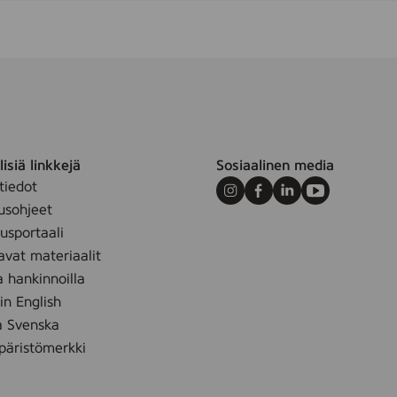
2
5
0
,
8
3
5
0
,
s
isiä linkkejä
Sosiaalinen media
e
r
tiedot
Instagram
Facebook
LinkedIn
Youtube
i
usohjeet
e
sportaali
,
D
avat materiaalit
R
a hankinnoilla
U
M
 in English
,
å Svenska
(
D
äristömerkki
R
-
3