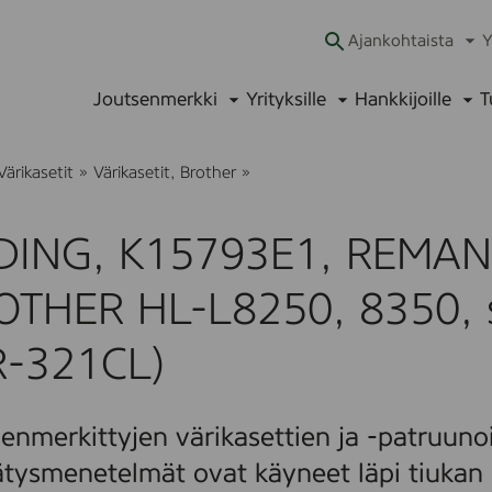
Ajankohtaista
Y
Ava
alav
Joutsenmerkki
Yrityksille
Hankkijoille
T
Avaa
Avaa
Ava
alavalikko
alavalikko
alav
E
Värikasetit
»
Värikasetit, Brother
»
D
D
I
DING, K15793E1, REMAN. 
N
G
,
OTHER HL-L8250, 8350, 
K
1
5
R-321CL)
7
9
3
E
enmerkittyjen värikasettien ja -patruunoi
1
,
ätysmenetelmät ovat käyneet läpi tiukan 
R