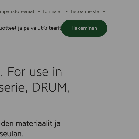
mpäristöteemat
Toimialat
Tietoa meistä
a
Avaa
Avaa
Avaa
alikko
alavalikko
alavalikko
alavalikko
uotteet ja palvelut
Kriteerit
Hakeminen
a
alikko
For use in
serie, DRUM,
den materiaalit ja
seulan.