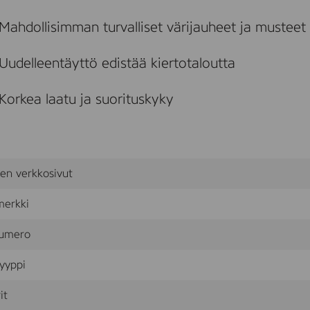
E
M
Mahdollisimman turvalliset värijauheet ja musteet
A
N
.
Uudelleentäyttö edistää kiertotaloutta
F
o
r
Korkea laatu ja suorituskyky
u
s
e
i
n
B
sen verkkosivut
R
O
merkki
T
H
E
umero
R
H
yyppi
L
-
L
it
8