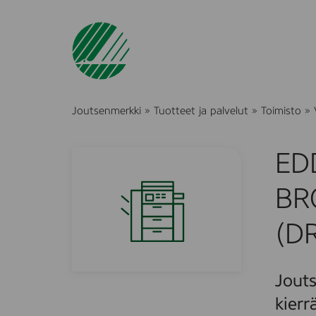
Joutsenmerkki
»
Tuotteet ja palvelut
»
Toimisto
»
ED
BR
(D
Jouts
kierr