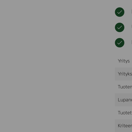
Yritys
Yrityk
Tuote
Lupan
Tuotet
Kriteer