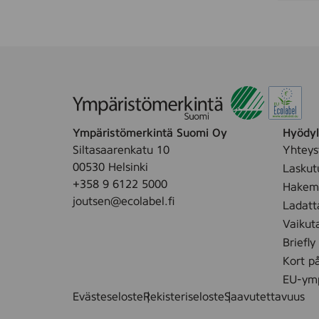
Ympäristömerkintä Suomi Oy
Hyödyll
Siltasaarenkatu 10
Yhteys
00530 Helsinki
Laskut
+358 9 6122 5000
Hakemu
joutsen@ecolabel.fi
Ladatt
Vaikut
Briefly
Kort p
EU-ymp
Evästeseloste
Rekisteriseloste
Saavutettavuus