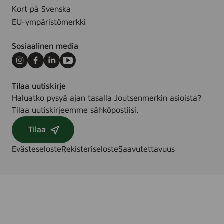
Kort på Svenska
EU-ympäristömerkki
Sosiaalinen media
Instagram
Facebook
LinkedIn
Youtube
Tilaa uutiskirje
Haluatko pysyä ajan tasalla Joutsenmerkin asioista?
Tilaa uutiskirjeemme sähköpostiisi.
Tilaa
Evästeseloste
Rekisteriseloste
Saavutettavuus