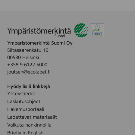
,
5
1
0
s
e
r
Ympäristömerkintä Suomi Oy
i
e
Siltasaarenkatu 10
B
00530 Helsinki
L
+358 9 6122 5000
A
C
joutsen@ecolabel.fi
K
,
Hyödyllisiä linkkejä
(
8
Yhteystiedot
0
Laskutusohjeet
C
2
Hakemusportaali
S
Ladattavat materiaalit
K
0
Vaikuta hankinnoilla
)
Briefly in English