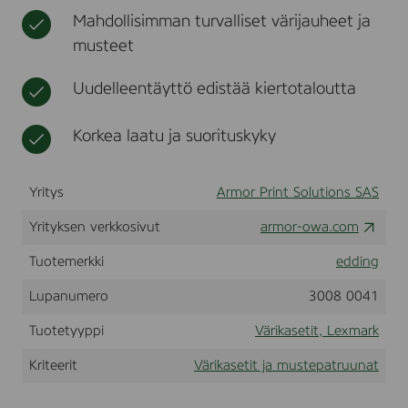
.
t
r
Mahdollisimman turvalliset värijauheet ja
F
k
musteet
o
r
u
Uudelleentäyttö edistää kiertotaloutta
s
e
i
Korkea laatu ja suorituskyky
n
L
E
Yritys
Armor Print Solutions SAS
X
M
Yrityksen verkkosivut
A
armor-owa.com
R
K
Tuotemerkki
edding
C
X
Lupanumero
3008 0041
3
1
Tuotetyyppi
Värikasetit, Lexmark
0
,
Kriteerit
Värikasetit ja mustepatruunat
4
1
0