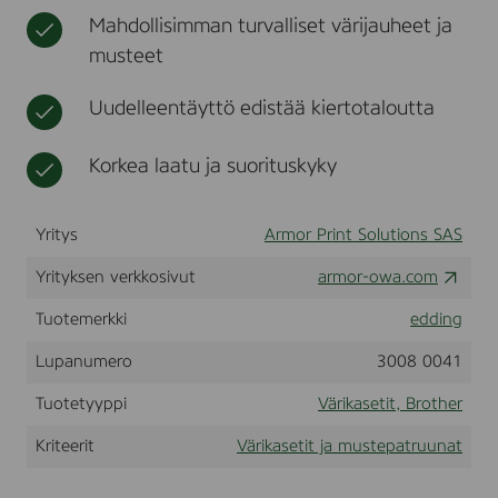
N
t
e
Mahdollisimman turvalliset värijauheet ja
.
r
musteet
F
o
r
Uudelleentäyttö edistää kiertotaloutta
u
s
e
Korkea laatu ja suorituskyky
i
n
B
Yritys
Armor Print Solutions SAS
R
O
Yrityksen verkkosivut
T
armor-owa.com
H
E
Tuotemerkki
edding
R
H
Lupanumero
3008 0041
L
5
Tuotetyyppi
Värikasetit, Brother
4
4
Kriteerit
Värikasetit ja mustepatruunat
0
,
5