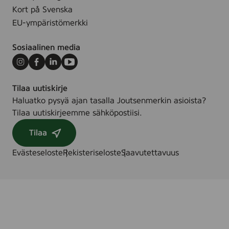
Kort på Svenska
EU-ympäristömerkki
Sosiaalinen media
Instagram
Facebook
LinkedIn
Youtube
Tilaa uutiskirje
Haluatko pysyä ajan tasalla Joutsenmerkin asioista?
Tilaa uutiskirjeemme sähköpostiisi.
Tilaa
Evästeseloste
Rekisteriseloste
Saavutettavuus