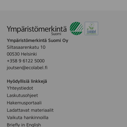
4
7
0
,
s
e
r
Ympäristömerkintä Suomi Oy
i
e
Siltasaarenkatu 10
,
00530 Helsinki
D
+358 9 6122 5000
R
U
joutsen@ecolabel.fi
M
,
Hyödyllisiä linkkejä
(
D
Yhteystiedot
R
Laskutusohjeet
-
3
Hakemusportaali
3
Ladattavat materiaalit
0
0
Vaikuta hankinnoilla
)
Briefly in English