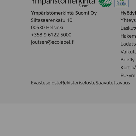
Ympäristömerkintä Suomi Oy
Hyödyll
Siltasaarenkatu 10
Yhteys
00530 Helsinki
Laskut
+358 9 6122 5000
Hakemu
joutsen@ecolabel.fi
Ladatt
Vaikut
Briefly
Kort p
EU-ymp
Evästeseloste
Rekisteriseloste
Saavutettavuus