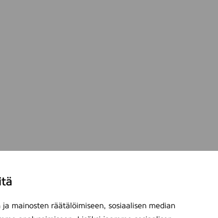
itä
ja mainosten räätälöimiseen, sosiaalisen median