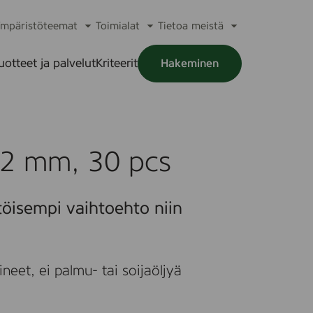
mpäristöteemat
Toimialat
Tietoa meistä
a
Avaa
Avaa
Avaa
alikko
alavalikko
alavalikko
alavalikko
uotteet ja palvelut
Kriteerit
Hakeminen
a
alikko
22 mm, 30 pcs
töisempi vaihtoehto niin
neet, ei palmu- tai soijaöljyä