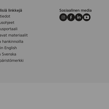
isiä linkkejä
Sosiaalinen media
tiedot
Instagram
Facebook
LinkedIn
Youtube
usohjeet
sportaali
avat materiaalit
a hankinnoilla
 in English
å Svenska
äristömerkki