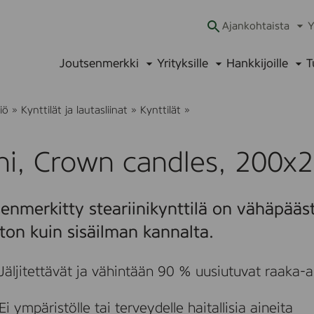
Ajankohtaista
Y
Ava
alav
Joutsenmerkki
Yrityksille
Hankkijoille
T
Avaa
Avaa
Ava
alavalikko
alavalikko
alav
D
iö
»
Kynttilät ja lautasliinat
»
Kynttilät
»
u
n
i
ni, Crown candles, 200x
,
C
r
o
enmerkitty steariinikynttilä on vähäpääs
w
n
ton kuin sisäilman kannalta.
c
a
n
Jäljitettävät ja vähintään 90 % uusiutuvat raaka-ai
d
l
e
Ei ympäristölle tai terveydelle haitallisia aineita
s