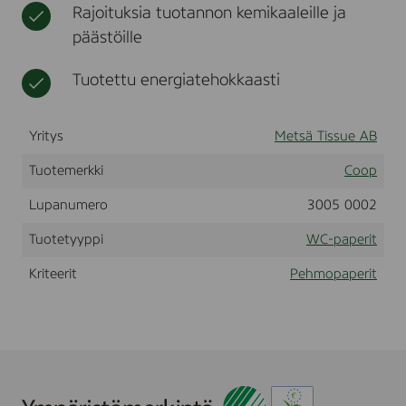
Rajoituksia tuotannon kemikaaleille ja
t
t
,
päästöille
n
e
Tuotettu energiatehokkaasti
n
ä
l
Yritys
Metsä Tissue AB
i
i
Tuotemerkki
Coop
n
a
Lupanumero
3005 0002
t
Tuotetyyppi
WC-paperit
Kriteerit
Pehmopaperit