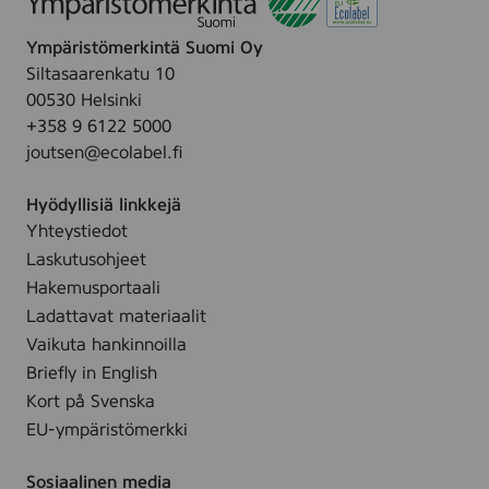
Ympäristömerkintä Suomi Oy
Siltasaarenkatu 10
00530 Helsinki
+358 9 6122 5000
joutsen@ecolabel.fi
Hyödyllisiä linkkejä
Yhteystiedot
Laskutusohjeet
Hakemusportaali
Ladattavat materiaalit
Vaikuta hankinnoilla
Briefly in English
Kort på Svenska
EU-ympäristömerkki
Sosiaalinen media