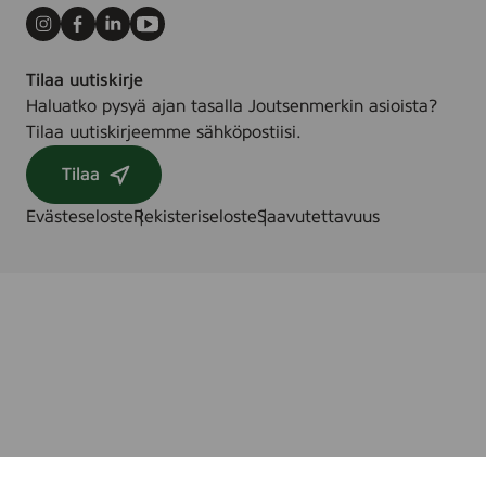
Instagram
Facebook
LinkedIn
Youtube
Tilaa uutiskirje
Haluatko pysyä ajan tasalla Joutsenmerkin asioista?
Tilaa uutiskirjeemme sähköpostiisi.
Tilaa
Evästeseloste
Rekisteriseloste
Saavutettavuus