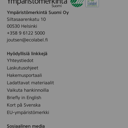
Ympäristömerkintä Suomi Oy
Siltasaarenkatu 10
00530 Helsinki
+358 9 6122 5000
joutsen@ecolabel.fi
Hyödyllisiä linkkejä
Yhteystiedot
Laskutusohjeet
Hakemusportaali
Ladattavat materiaalit
Vaikuta hankinnoilla
Briefly in English
Kort på Svenska
EU-ympäristömerkki
Sosiaalinen media