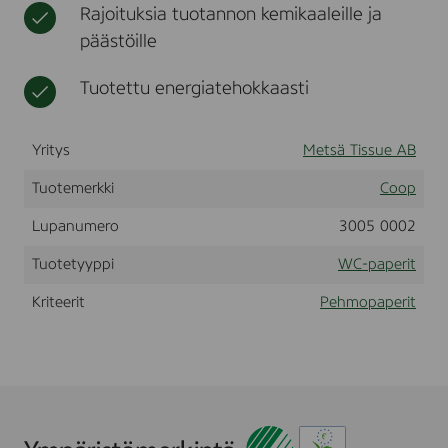
Rajoituksia tuotannon kemikaaleille ja
t
t
,
päästöille
n
e
Tuotettu energiatehokkaasti
n
ä
l
Yritys
Metsä Tissue AB
i
i
Tuotemerkki
Coop
n
a
Lupanumero
3005 0002
t
Tuotetyyppi
WC-paperit
Kriteerit
Pehmopaperit