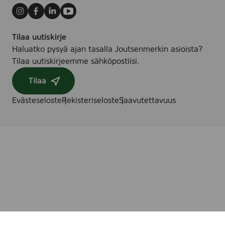
Instagram
Facebook
LinkedIn
Youtube
Tilaa uutiskirje
Haluatko pysyä ajan tasalla Joutsenmerkin asioista?
Tilaa uutiskirjeemme sähköpostiisi.
Tilaa
Evästeseloste
Rekisteriseloste
Saavutettavuus