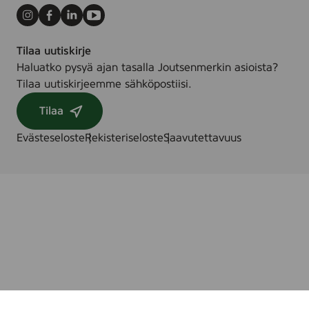
Instagram
Facebook
LinkedIn
Youtube
Tilaa uutiskirje
Haluatko pysyä ajan tasalla Joutsenmerkin asioista?
Tilaa uutiskirjeemme sähköpostiisi.
Tilaa
Evästeseloste
Rekisteriseloste
Saavutettavuus