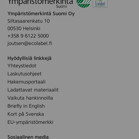
Ympäristömerkintä Suomi Oy
Siltasaarenkatu 10
00530 Helsinki
+358 9 6122 5000
joutsen@ecolabel.fi
Hyödyllisiä linkkejä
Yhteystiedot
Laskutusohjeet
Hakemusportaali
Ladattavat materiaalit
Vaikuta hankinnoilla
Briefly in English
Kort på Svenska
EU-ympäristömerkki
Sosiaalinen media