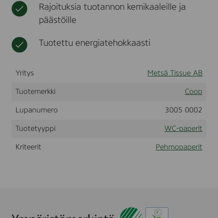
Rajoituksia tuotannon kemikaaleille ja
t
t
,
päästöille
n
e
Tuotettu energiatehokkaasti
n
ä
l
Yritys
Metsä Tissue AB
i
i
Tuotemerkki
Coop
n
a
Lupanumero
3005 0002
t
Tuotetyyppi
WC-paperit
Kriteerit
Pehmopaperit