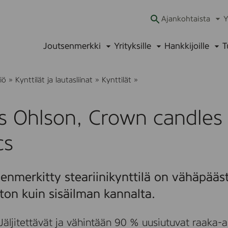
Ajankohtaista
Y
Ava
alav
Joutsenmerkki
Yrityksille
Hankkijoille
T
Avaa
Avaa
Ava
alavalikko
alavalikko
alav
C
iö
»
Kynttilät ja lautasliinat
»
Kynttilät
»
l
a
s
as Ohlson, Crown candle
O
h
l
cs
s
o
n
,
enmerkitty steariinikynttilä on vähäpääs
C
r
ton kuin sisäilman kannalta.
o
w
n
Jäljitettävät ja vähintään 90 % uusiutuvat raaka-ai
c