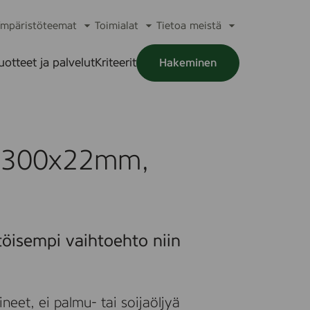
mpäristöteemat
Toimialat
Tietoa meistä
a
Avaa
Avaa
Avaa
alikko
alavalikko
alavalikko
alavalikko
uotteet ja palvelut
Kriteerit
Hakeminen
a
alikko
s 300x22mm,
töisempi vaihtoehto niin
neet, ei palmu- tai soijaöljyä