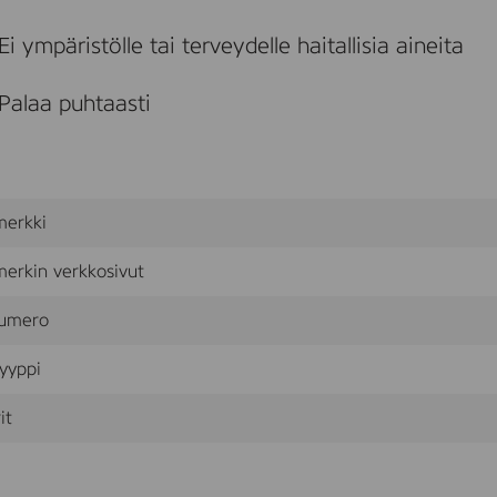
a
n
Ei ympäristölle tai terveydelle haitallisia aineita
d
l
e
Palaa puhtaasti
s
3
0
0
x
2
merkki
2
m
m
erkin verkkosivut
,
8
umero
p
c
yyppi
s
it