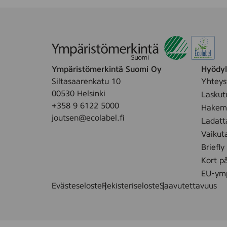
Ympäristömerkintä Suomi Oy
Hyödyll
Siltasaarenkatu 10
Yhteys
00530 Helsinki
Laskut
+358 9 6122 5000
Hakemu
joutsen@ecolabel.fi
Ladatt
Vaikut
Briefly
Kort p
EU-ymp
Evästeseloste
Rekisteriseloste
Saavutettavuus