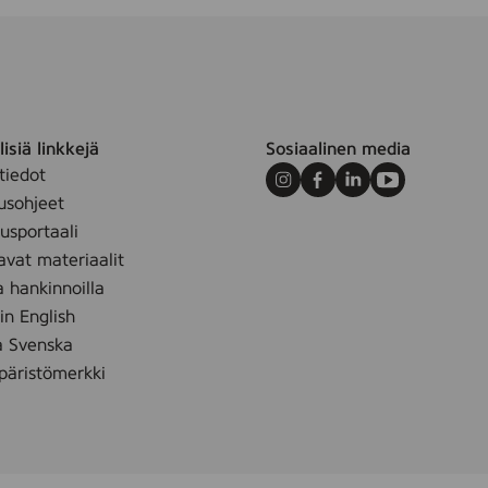
isiä linkkejä
Sosiaalinen media
tiedot
Instagram
Facebook
LinkedIn
Youtube
usohjeet
sportaali
avat materiaalit
a hankinnoilla
 in English
å Svenska
äristömerkki