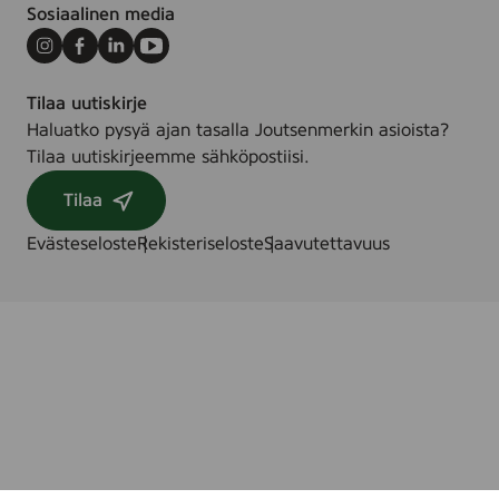
Sosiaalinen media
Instagram
Facebook
LinkedIn
Youtube
Tilaa uutiskirje
Haluatko pysyä ajan tasalla Joutsenmerkin asioista?
Tilaa uutiskirjeemme sähköpostiisi.
Tilaa
Evästeseloste
Rekisteriseloste
Saavutettavuus