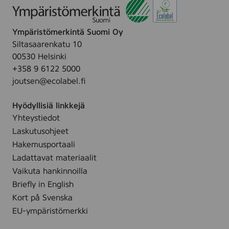
Ympäristömerkintä Suomi Oy
Siltasaarenkatu 10
00530 Helsinki
+358 9 6122 5000
joutsen@ecolabel.fi
Hyödyllisiä linkkejä
Yhteystiedot
Laskutusohjeet
Hakemusportaali
Ladattavat materiaalit
Vaikuta hankinnoilla
Briefly in English
Kort på Svenska
EU-ympäristömerkki