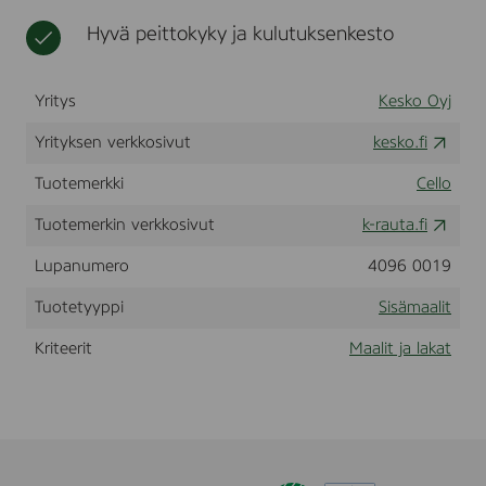
s
t
s
Hyvä peittokyky ja kulutuksenkesto
t
s
u
a
s
t
m
Yritys
Kesko Oyj
a
a
Yrityksen verkkosivut
kesko.fi
l
i
Tuotemerkki
Cello
P
M
Tuotemerkin verkkosivut
k-rauta.fi
1
,
Lupanumero
4096 0019
0
,
Tuotetyyppi
Sisämaalit
9
l
Kriteerit
Maalit ja lakat