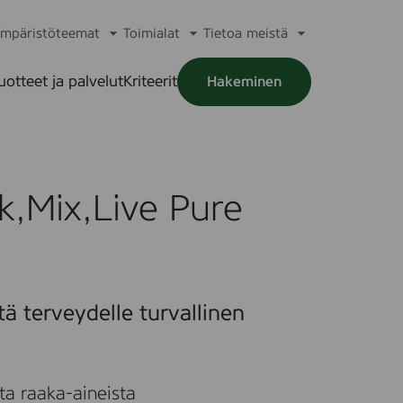
mpäristöteemat
Toimialat
Tietoa meistä
a
Avaa
Avaa
Avaa
alikko
alavalikko
alavalikko
alavalikko
uotteet ja palvelut
Kriteerit
Hakeminen
a
alikko
,Mix,Live Pure
tä terveydelle turvallinen
ta raaka-aineista