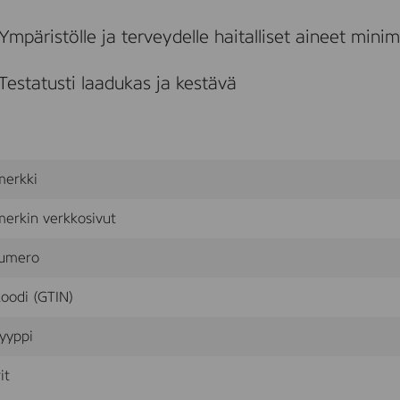
8
1
Ympäristölle ja terveydelle haitalliset aineet mini
,
O
a
Testatusti laadukas ja kestävä
k
,
M
i
x
,
merkki
L
i
v
erkin verkkosivut
e
P
umero
u
r
oodi (GTIN)
e
l
a
yyppi
c
q
it
u
e