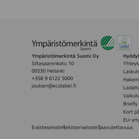
Ympäristömerkintä Suomi Oy
Hyödyll
Siltasaarenkatu 10
Yhteys
00530 Helsinki
Laskut
+358 9 6122 5000
Hakemu
joutsen@ecolabel.fi
Ladatt
Vaikut
Briefly
Kort p
EU-ymp
Evästeseloste
Rekisteriseloste
Saavutettavuus