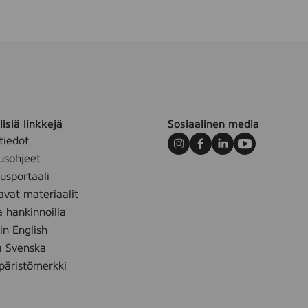
r
isiä linkkejä
Sosiaalinen media
tiedot
Instagram
Facebook
LinkedIn
Youtube
usohjeet
sportaali
avat materiaalit
a hankinnoilla
 in English
å Svenska
äristömerkki