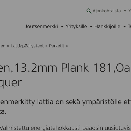
Ajankohtaista
Y
Ava
alav
Joutsenmerkki
Yrityksille
Hankkijoille
T
Avaa
Avaa
Ava
alavalikko
alavalikko
alav
B
nen
»
Lattiapäällysteet
»
Parketit
»
o
e
n
en,13.2mm Plank 181,Oak
,
1
3
quer
.
2
m
m
enmerkitty lattia on sekä ympäristölle et
P
l
ta.
a
n
k
Valmistettu energiatehokkaasti pääosin uusiutuvis
1