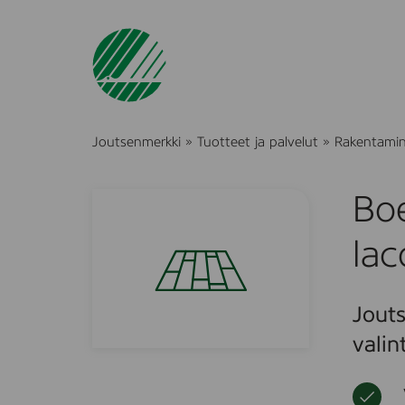
Joutsenmerkki
»
Tuotteet ja palvelut
»
Rakentami
Bo
lac
Jouts
valin