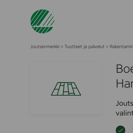
Joutsenmerkki
»
Tuotteet ja palvelut
»
Rakentami
Bo
Ha
Jouts
valin