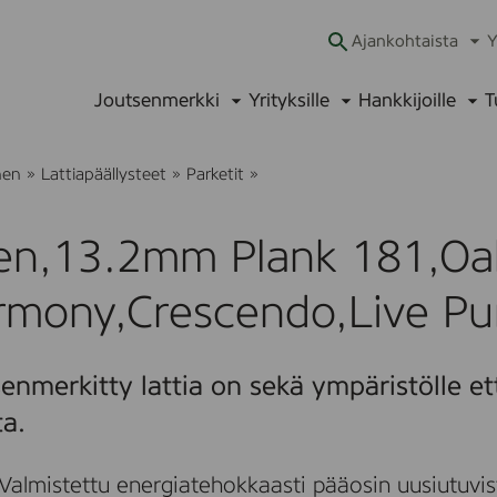
Ajankohtaista
Y
Ava
alav
Joutsenmerkki
Yrityksille
Hankkijoille
T
Avaa
Avaa
Ava
alavalikko
alavalikko
alav
B
nen
»
Lattiapäällysteet
»
Parketit
»
o
e
n
en,13.2mm Plank 181,Oa
,
1
3
rmony,Crescendo,Live Pu
.
2
m
m
enmerkitty lattia on sekä ympäristölle et
P
l
ta.
a
n
k
Valmistettu energiatehokkaasti pääosin uusiutuvis
1