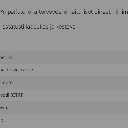
8
1
Ympäristölle ja terveydelle haitalliset aineet mini
,
O
a
Testatusti laadukas ja kestävä
k
,
G
r
e
y
merkki
H
a
r
erkin verkkosivut
m
o
umero
n
y
oodi (GTIN)
,
C
r
yyppi
e
s
it
c
e