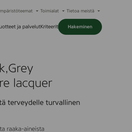
mpäristöteemat
Toimialat
Tietoa meistä
a
Avaa
Avaa
Avaa
alikko
alavalikko
alavalikko
alavalikko
uotteet ja palvelut
Kriteerit
Hakeminen
a
alikko
k,Grey
re lacquer
tä terveydelle turvallinen
ta raaka-aineista