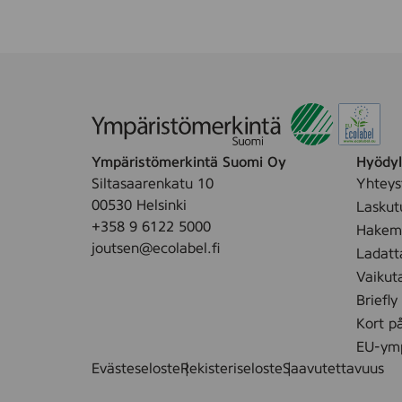
Ympäristömerkintä Suomi Oy
Hyödyll
Siltasaarenkatu 10
Yhteys
00530 Helsinki
Laskut
+358 9 6122 5000
Hakemu
joutsen@ecolabel.fi
Ladatt
Vaikut
Briefly
Kort p
EU-ymp
Evästeseloste
Rekisteriseloste
Saavutettavuus