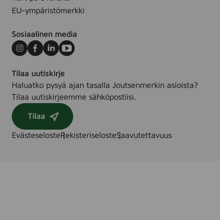
EU-ympäristömerkki
Sosiaalinen media
Instagram
Facebook
LinkedIn
Youtube
Tilaa uutiskirje
Haluatko pysyä ajan tasalla Joutsenmerkin asioista?
Tilaa uutiskirjeemme sähköpostiisi.
Tilaa
Evästeseloste
Rekisteriseloste
Saavutettavuus