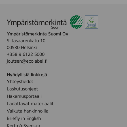
,
L
i
v
e
P
Ympäristömerkintä Suomi Oy
u
r
Siltasaarenkatu 10
e
00530 Helsinki
l
+358 9 6122 5000
a
c
joutsen@ecolabel.fi
q
u
Hyödyllisiä linkkejä
e
r
Yhteystiedot
Laskutusohjeet
Hakemusportaali
Ladattavat materiaalit
Vaikuta hankinnoilla
Briefly in English
Kort på Svenska