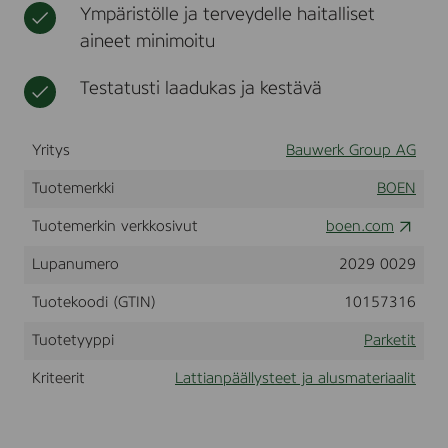
Ympäristölle ja terveydelle haitalliset
O
t
a
aineet minimoitu
k
,
Testatusti laadukas ja kestävä
C
o
n
c
Yritys
Bauwerk Group AG
r
e
Tuotemerkki
BOEN
t
e
Tuotemerkin verkkosivut
boen.com
G
r
Lupanumero
2029 0029
e
y
Tuotekoodi (GTIN)
10157316
,
P
r
Tuotetyyppi
Parketit
o
s
Kriteerit
Lattianpäällysteet ja alusmateriaalit
j
e
k
t