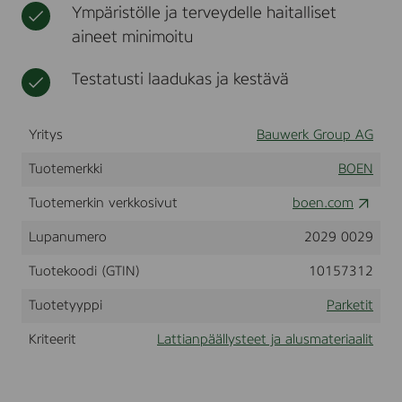
Ympäristölle ja terveydelle haitalliset
O
t
a
aineet minimoitu
k
,
Testatusti laadukas ja kestävä
C
r
e
s
Yritys
Bauwerk Group AG
c
e
Tuotemerkki
BOEN
n
d
Tuotemerkin verkkosivut
boen.com
o
,
Lupanumero
2029 0029
L
i
Tuotekoodi (GTIN)
10157312
v
e
M
Tuotetyyppi
Parketit
a
t
Kriteerit
Lattianpäällysteet ja alusmateriaalit
t
l
a
c