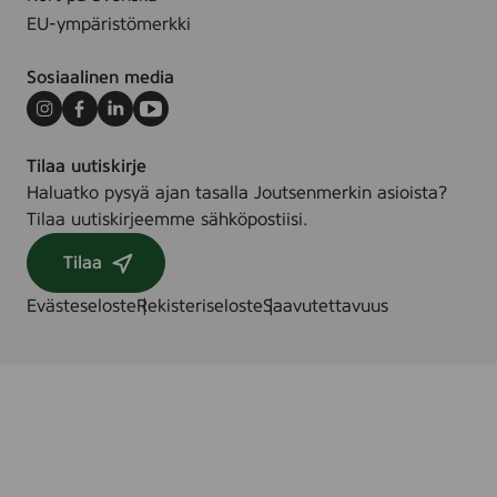
EU-ympäristömerkki
Sosiaalinen media
Instagram
Facebook
LinkedIn
Youtube
Tilaa uutiskirje
Haluatko pysyä ajan tasalla Joutsenmerkin asioista?
Tilaa uutiskirjeemme sähköpostiisi.
Tilaa
Evästeseloste
Rekisteriseloste
Saavutettavuus