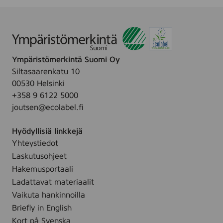
q
u
e
r
Ympäristömerkintä Suomi Oy
Siltasaarenkatu 10
00530 Helsinki
+358 9 6122 5000
joutsen@ecolabel.fi
Hyödyllisiä linkkejä
Yhteystiedot
Laskutusohjeet
Hakemusportaali
Ladattavat materiaalit
Vaikuta hankinnoilla
Briefly in English
Kort på Svenska