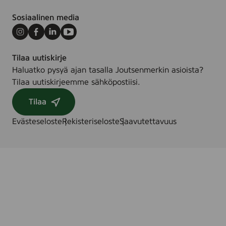
Sosiaalinen media
Instagram
Facebook
LinkedIn
Youtube
Tilaa uutiskirje
Haluatko pysyä ajan tasalla Joutsenmerkin asioista?
Tilaa uutiskirjeemme sähköpostiisi.
Tilaa
Evästeseloste
Rekisteriseloste
Saavutettavuus