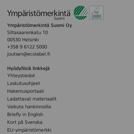
3
7
Ympäristömerkintä Suomi Oy
Siltasaarenkatu 10
00530 Helsinki
+358 9 6122 5000
joutsen@ecolabel.fi
Hyödyllisiä linkkejä
Yhteystiedot
Laskutusohjeet
Hakemusportaali
Ladattavat materiaalit
Vaikuta hankinnoilla
Briefly in English
Kort på Svenska
EU-ympäristömerkki