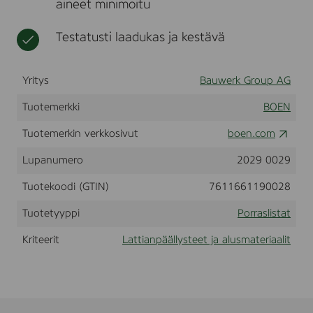
aineet minimoitu
k
t
,
,
Testatusti laadukas ja kestävä
L
i
v
Yritys
Bauwerk Group AG
e
P
Tuotemerkki
BOEN
u
r
Tuotemerkin verkkosivut
boen.com
e
l
Lupanumero
2029 0029
a
c
q
Tuotekoodi (GTIN)
7611661190028
u
e
Tuotetyyppi
Porraslistat
r
,
Kriteerit
Lattianpäällysteet ja alusmateriaalit
1
0
1
2
0
4