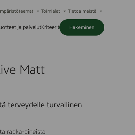
mpäristöteemat
Toimialat
Tietoa meistä
a
Avaa
Avaa
Avaa
alikko
alavalikko
alavalikko
alavalikko
uotteet ja palvelut
Kriteerit
Hakeminen
a
alikko
Live Matt
tä terveydelle turvallinen
ta raaka-aineista