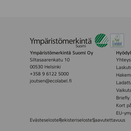
Ympäristömerkintä Suomi Oy
Hyödyll
Siltasaarenkatu 10
Yhteys
00530 Helsinki
Laskut
+358 9 6122 5000
Hakemu
joutsen@ecolabel.fi
Ladatt
Vaikut
Briefly
Kort p
EU-ymp
Evästeseloste
Rekisteriseloste
Saavutettavuus