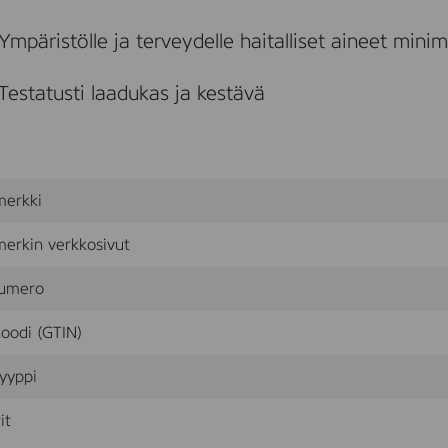
,
O
Ympäristölle ja terveydelle haitalliset aineet mini
a
k
,
Testatusti laadukas ja kestävä
,
L
i
v
e
M
merkki
a
t
t
erkin verkkosivut
l
a
umero
c
q
oodi (GTIN)
u
e
r
yyppi
,
1
it
0
1