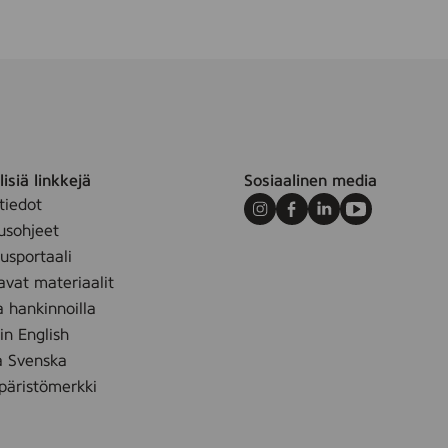
1
7
9
4
1
isiä linkkejä
Sosiaalinen media
tiedot
Instagram
Facebook
LinkedIn
Youtube
usohjeet
sportaali
avat materiaalit
a hankinnoilla
 in English
å Svenska
äristömerkki