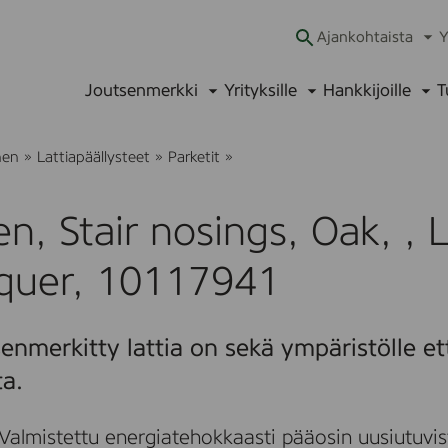
Ajankohtaista
Y
Ava
alav
Joutsenmerkki
Yrityksille
Hankkijoille
T
Avaa
Avaa
Ava
alavalikko
alavalikko
alav
B
nen
»
Lattiapäällysteet
»
Parketit
»
o
e
n
n, Stair nosings, Oak, , 
,
S
t
cquer, 10117941
a
i
r
n
enmerkitty lattia on sekä ympäristölle et
o
s
ta.
i
n
g
Valmistettu energiatehokkaasti pääosin uusiutuvis
s