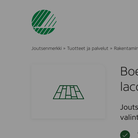
Joutsenmerkki
»
Tuotteet ja palvelut
»
Rakentami
Boe
la
Jouts
valin