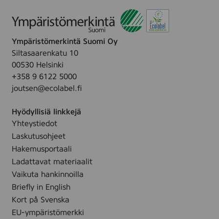
3
1
Ympäristömerkintä Suomi Oy
Siltasaarenkatu 10
00530 Helsinki
+358 9 6122 5000
joutsen@ecolabel.fi
Hyödyllisiä linkkejä
Yhteystiedot
Laskutusohjeet
Hakemusportaali
Ladattavat materiaalit
Vaikuta hankinnoilla
Briefly in English
Kort på Svenska
EU-ympäristömerkki