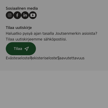
Sosiaalinen media
Instagram
Facebook
LinkedIn
Youtube
Tilaa uutiskirje
Haluatko pysyä ajan tasalla Joutsenmerkin asioista?
Tilaa uutiskirjeemme sähköpostiisi.
Tilaa
Evästeseloste
Rekisteriseloste
Saavutettavuus