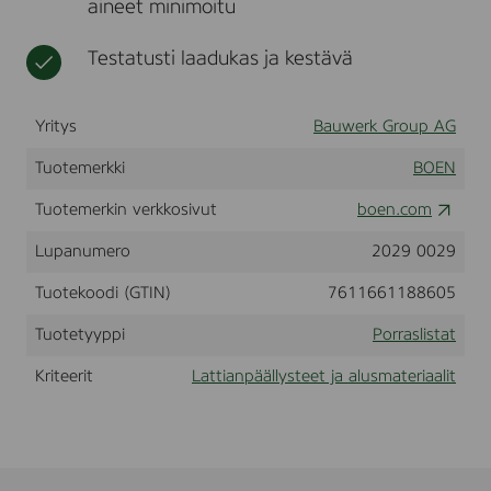
aineet minimoitu
k
t
,
,
Testatusti laadukas ja kestävä
L
i
v
Yritys
Bauwerk Group AG
e
M
Tuotemerkki
BOEN
a
t
Tuotemerkin verkkosivut
boen.com
t
l
Lupanumero
2029 0029
a
c
q
Tuotekoodi (GTIN)
7611661188605
u
e
Tuotetyyppi
Porraslistat
r
,
Kriteerit
Lattianpäällysteet ja alusmateriaalit
1
0
1
1
7
9