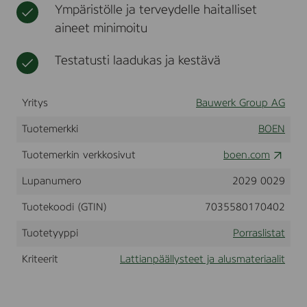
Ympäristölle ja terveydelle haitalliset
k
t
,
aineet minimoitu
,
A
Testatusti laadukas ja kestävä
L
L
,
w
Yritys
Bauwerk Group AG
i
t
Tuotemerkki
BOEN
h
o
Tuotemerkin verkkosivut
boen.com
u
t
Lupanumero
2029 0029
L
i
Tuotekoodi (GTIN)
7035580170402
v
e
N
Tuotetyyppi
Porraslistat
a
t
Kriteerit
Lattianpäällysteet ja alusmateriaalit
u
r
a
l