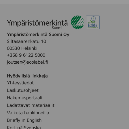
o
i
l
,
1
0
Ympäristömerkintä Suomi Oy
1
1
Siltasaarenkatu 10
7
00530 Helsinki
9
+358 9 6122 5000
5
4
joutsen@ecolabel.fi
Hyödyllisiä linkkejä
Yhteystiedot
Laskutusohjeet
Hakemusportaali
Ladattavat materiaalit
Vaikuta hankinnoilla
Briefly in English
Kort på Svenska