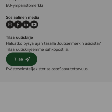
EU-ympäristömerkki
Sosiaalinen media
Instagram
Facebook
LinkedIn
Youtube
Tilaa uutiskirje
Haluatko pysyä ajan tasalla Joutsenmerkin asioista?
Tilaa uutiskirjeemme sähköpostiisi.
Tilaa
Evästeseloste
Rekisteriseloste
Saavutettavuus