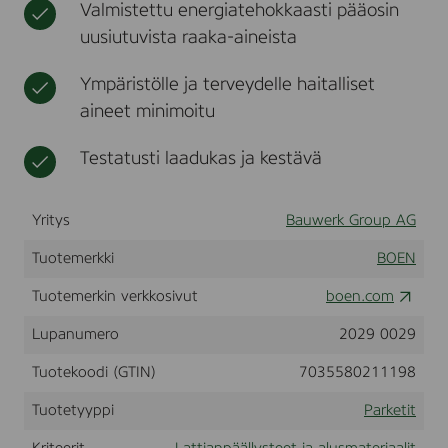
Valmistettu energiatehokkaasti pääosin
P
t
a
uusiutuvista raaka-aineista
r
q
Ympäristölle ja terveydelle haitalliset
u
e
aineet minimoitu
t
,
Testatusti laadukas ja kestävä
3
-
S
t
Yritys
Bauwerk Group AG
r
i
Tuotemerkki
BOEN
p
,
Tuotemerkin verkkosivut
boen.com
F
S
Lupanumero
2029 0029
C
M
Tuotekoodi (GTIN)
7035580211198
I
X
Tuotetyyppi
Parketit
7
0
%