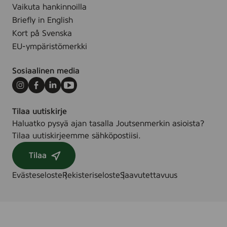
t
Vaikuta hankinnoilla
l
a
Briefly in English
c
Kort på Svenska
q
u
EU-ympäristömerkki
e
r
Sosiaalinen media
,
1
Instagram
Facebook
LinkedIn
Youtube
0
1
3
Tilaa uutiskirje
5
Haluatko pysyä ajan tasalla Joutsenmerkin asioista?
0
Tilaa uutiskirjeemme sähköpostiisi.
9
6
Tilaa
Evästeseloste
Rekisteriseloste
Saavutettavuus