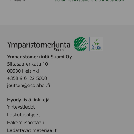
Kriteerit
Lattianpäällysteet ja alusmateriaalit
,
O
a
k
,
W
h
i
t
e
Ympäristömerkintä Suomi Oy
,
Siltasaarenkatu 10
B
a
00530 Helsinki
s
+358 9 6122 5000
i
joutsen@ecolabel.fi
c
,
L
Hyödyllisiä linkkejä
i
Yhteystiedot
v
e
Laskutusohjeet
M
Hakemusportaali
a
t
Ladattavat materiaalit