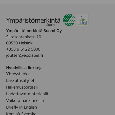
1
1
6
9
6
6
Ympäristömerkintä Suomi Oy
Siltasaarenkatu 10
00530 Helsinki
+358 9 6122 5000
joutsen@ecolabel.fi
Hyödyllisiä linkkejä
Yhteystiedot
Laskutusohjeet
Hakemusportaali
Ladattavat materiaalit
Vaikuta hankinnoilla
Briefly in English
Kort på Svenska