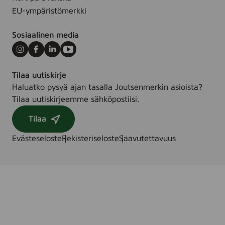
EU-ympäristömerkki
Sosiaalinen media
Instagram
Facebook
LinkedIn
Youtube
Tilaa uutiskirje
Haluatko pysyä ajan tasalla Joutsenmerkin asioista?
Tilaa uutiskirjeemme sähköpostiisi.
Tilaa
Evästeseloste
Rekisteriseloste
Saavutettavuus