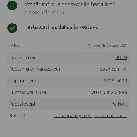
Ympäristölle ja terveydelle haitalliset
k
t
,
aineet minimoitu
V
i
Testatusti laadukas ja kestävä
v
o
,
L
Yritys
Bauwerk Group AG
i
v
Tuotemerkki
BOEN
e
P
Tuotemerkin verkkosivut
boen.com
u
r
Lupanumero
2029 0029
e
l
Tuotekoodi (GTIN)
7035580202899
a
c
q
Tuotetyyppi
Parketit
u
e
Kriteerit
Lattianpäällysteet ja alusmateriaalit
r
,
1
0