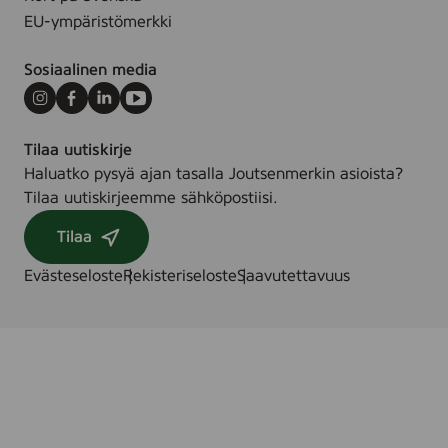
EU-ympäristömerkki
Sosiaalinen media
Instagram
Facebook
LinkedIn
Youtube
Tilaa uutiskirje
Haluatko pysyä ajan tasalla Joutsenmerkin asioista?
Tilaa uutiskirjeemme sähköpostiisi.
Tilaa
Evästeseloste
Rekisteriseloste
Saavutettavuus