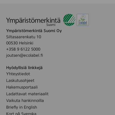
c
q
u
e
r
,
Ympäristömerkintä Suomi Oy
1
0
Siltasaarenkatu 10
1
00530 Helsinki
3
+358 9 6122 5000
6
9
joutsen@ecolabel.fi
6
9
Hyödyllisiä linkkejä
Yhteystiedot
Laskutusohjeet
Hakemusportaali
Ladattavat materiaalit
Vaikuta hankinnoilla
Briefly in English
Kort på Svenska