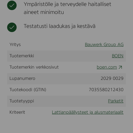
Ympäristölle ja terveydelle haitalliset
k
t
,
aineet minimoitu
G
i
Testatusti laadukas ja kestävä
n
g
e
r
Yritys
Bauwerk Group AG
B
r
Tuotemerkki
BOEN
o
w
Tuotemerkin verkkosivut
boen.com
n
,
Lupanumero
2029 0029
,
L
Tuotekoodi (GTIN)
7035580212430
i
v
e
Tuotetyyppi
Parketit
P
u
Kriteerit
Lattianpäällysteet ja alusmateriaalit
r
e
l
a