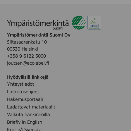
t
t
l
a
c
q
Ympäristömerkintä Suomi Oy
u
e
Siltasaarenkatu 10
r
00530 Helsinki
,
+358 9 6122 5000
1
0
joutsen@ecolabel.fi
0
4
Hyödyllisiä linkkejä
1
9
Yhteystiedot
8
Laskutusohjeet
8
Hakemusportaali
Ladattavat materiaalit
Vaikuta hankinnoilla
Briefly in English
Kort på Svenska