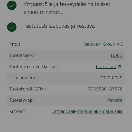
Ympäristölle ja terveydelle haitalliset
k
t
,
aineet minimoitu
A
r
Testatusti laadukas ja kestävä
i
z
o
n
Yritys
Bauwerk Group AG
a
,
Tuotemerkki
BOEN
C
o
Tuotemerkin verkkosivut
boen.com
n
c
Lupanumero
2029 0029
e
r
Tuotekoodi (GTIN)
7035580187578
t
o
,
Tuotetyyppi
Parketit
L
i
Kriteerit
Lattianpäällysteet ja alusmateriaalit
v
e
M
a