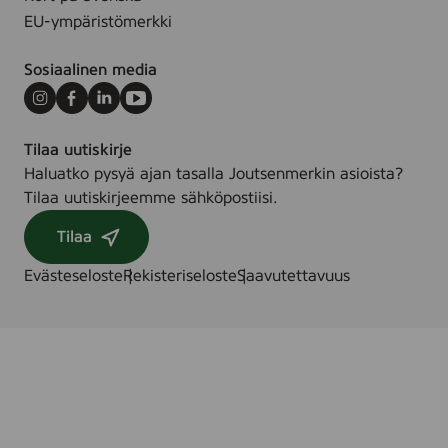
EU-ympäristömerkki
Sosiaalinen media
Instagram
Facebook
LinkedIn
Youtube
Tilaa uutiskirje
Haluatko pysyä ajan tasalla Joutsenmerkin asioista?
Tilaa uutiskirjeemme sähköpostiisi.
Tilaa
Evästeseloste
Rekisteriseloste
Saavutettavuus