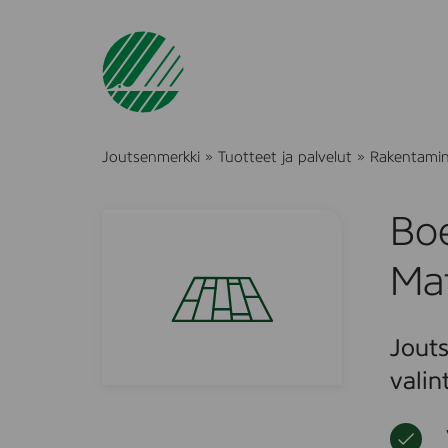
Joutsenmerkki
»
Tuotteet ja palvelut
»
Rakentami
Boe
Ma
Jouts
valin