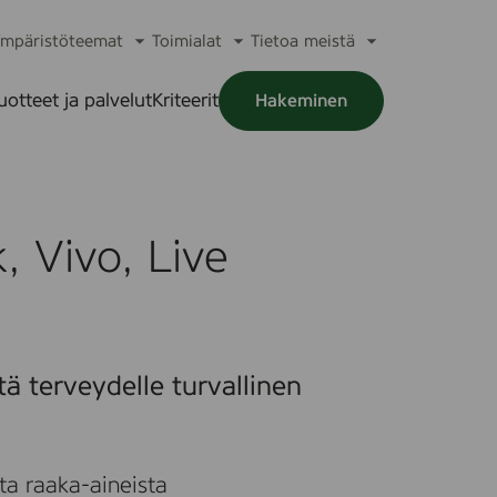
mpäristöteemat
Toimialat
Tietoa meistä
a
Avaa
Avaa
Avaa
alikko
alavalikko
alavalikko
alavalikko
uotteet ja palvelut
Kriteerit
Hakeminen
a
alikko
 Vivo, Live
tä terveydelle turvallinen
ta raaka-aineista