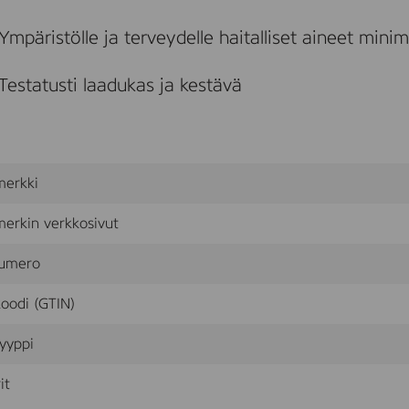
,
O
Ympäristölle ja terveydelle haitalliset aineet mini
a
k
,
Testatusti laadukas ja kestävä
V
i
v
o
,
L
merkki
i
v
e
erkin verkkosivut
M
a
umero
t
t
oodi (GTIN)
l
a
c
yyppi
q
u
it
e
r