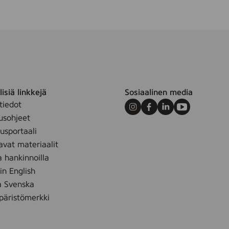
,
1
0
0
3
6
8
0
2
isiä linkkejä
Sosiaalinen media
tiedot
Instagram
Facebook
LinkedIn
Youtube
usohjeet
sportaali
avat materiaalit
a hankinnoilla
 in English
å Svenska
äristömerkki