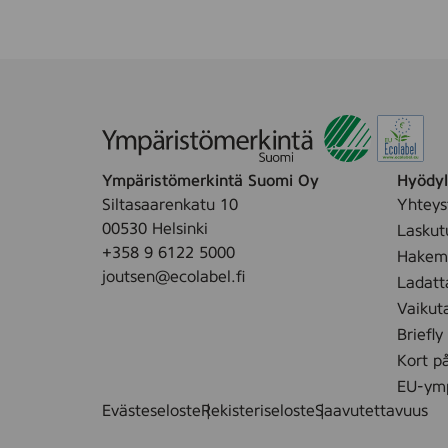
Ympäristömerkintä Suomi Oy
Hyödyll
Siltasaarenkatu 10
Yhteys
00530 Helsinki
Laskut
+358 9 6122 5000
Hakemu
joutsen@ecolabel.fi
Ladatt
Vaikut
Briefly
Kort p
EU-ymp
Evästeseloste
Rekisteriseloste
Saavutettavuus