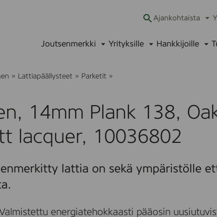
Ajankohtaista
Y
Ava
alav
Joutsenmerkki
Yrityksille
Hankkijoille
T
Avaa
Avaa
Ava
alavalikko
alavalikko
alav
B
nen
»
Lattiapäällysteet
»
Parketit
»
o
e
n
n, 14mm Plank 138, Oak,
,
1
4
tt lacquer, 10036802
m
m
P
l
enmerkitty lattia on sekä ympäristölle et
a
n
ta.
k
1
3
Valmistettu energiatehokkaasti pääosin uusiutuvis
8