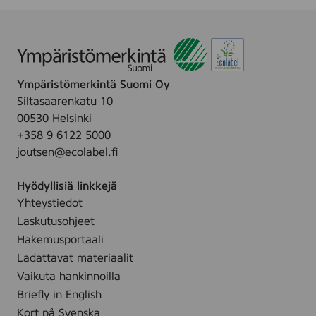
a
c
q
u
e
r
Ympäristömerkintä Suomi Oy
,
1
Siltasaarenkatu 10
0
00530 Helsinki
0
+358 9 6122 5000
3
6
joutsen@ecolabel.fi
9
6
Hyödyllisiä linkkejä
7
Yhteystiedot
Laskutusohjeet
Hakemusportaali
Ladattavat materiaalit
Vaikuta hankinnoilla
Briefly in English
Kort på Svenska