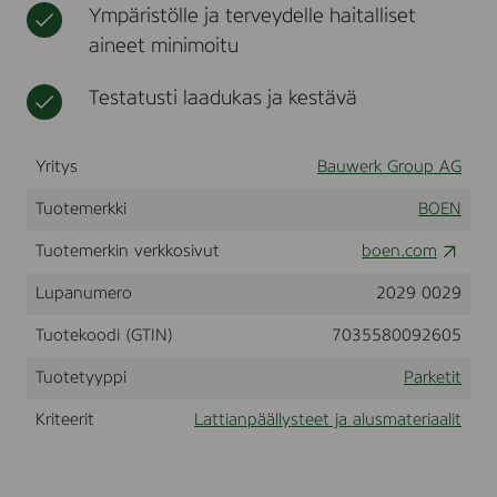
Ympäristölle ja terveydelle haitalliset
k
t
s
aineet minimoitu
m
o
Testatusti laadukas ja kestävä
k
e
d
,
Yritys
Bauwerk Group AG
A
n
Tuotemerkki
BOEN
d
a
Tuotemerkin verkkosivut
boen.com
n
t
Lupanumero
2029 0029
e
,
Tuotekoodi (GTIN)
7035580092605
L
i
v
Tuotetyyppi
Parketit
e
M
Kriteerit
Lattianpäällysteet ja alusmateriaalit
a
t
t
l