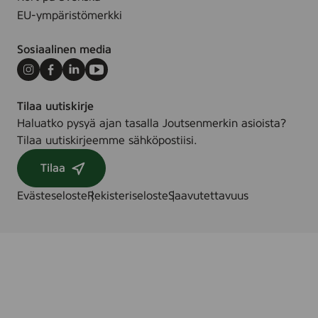
EU-ympäristömerkki
Sosiaalinen media
Instagram
Facebook
LinkedIn
Youtube
Tilaa uutiskirje
Haluatko pysyä ajan tasalla Joutsenmerkin asioista?
Tilaa uutiskirjeemme sähköpostiisi.
Tilaa
Evästeseloste
Rekisteriseloste
Saavutettavuus