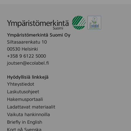
,
1
0
0
3
6
Ympäristömerkintä Suomi Oy
7
0
Siltasaarenkatu 10
8
00530 Helsinki
+358 9 6122 5000
joutsen@ecolabel.fi
Hyödyllisiä linkkejä
Yhteystiedot
Laskutusohjeet
Hakemusportaali
Ladattavat materiaalit
Vaikuta hankinnoilla
Briefly in English
Kort på Svenska