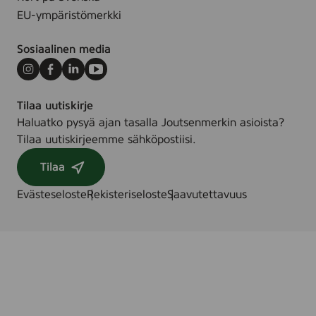
EU-ympäristömerkki
Sosiaalinen media
Instagram
Facebook
LinkedIn
Youtube
Tilaa uutiskirje
Haluatko pysyä ajan tasalla Joutsenmerkin asioista?
Tilaa uutiskirjeemme sähköpostiisi.
Tilaa
Evästeseloste
Rekisteriseloste
Saavutettavuus