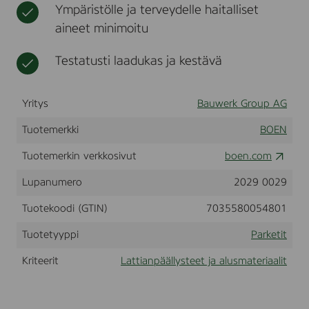
Ympäristölle ja terveydelle haitalliset
k
t
,
aineet minimoitu
A
n
Testatusti laadukas ja kestävä
d
a
n
t
Yritys
Bauwerk Group AG
e
,
Tuotemerkki
BOEN
L
i
Tuotemerkin verkkosivut
boen.com
v
e
Lupanumero
2029 0029
M
a
Tuotekoodi (GTIN)
7035580054801
t
t
l
Tuotetyyppi
Parketit
a
c
Kriteerit
Lattianpäällysteet ja alusmateriaalit
q
u
e
r