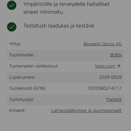
Ympäristölle ja terveydelle haitalliset
k
t
,
aineet minimoitu
A
d
Testatusti laadukas ja kestävä
a
g
i
o
Yritys
Bauwerk Group AG
,
L
Tuotemerkki
BOEN
i
v
Tuotemerkin verkkosivut
boen.com
e
P
Lupanumero
2029 0029
u
r
Tuotekoodi (GTIN)
7035580214717
e
l
a
Tuotetyyppi
Parketit
c
q
Kriteerit
Lattianpäällysteet ja alusmateriaalit
u
e
r
,