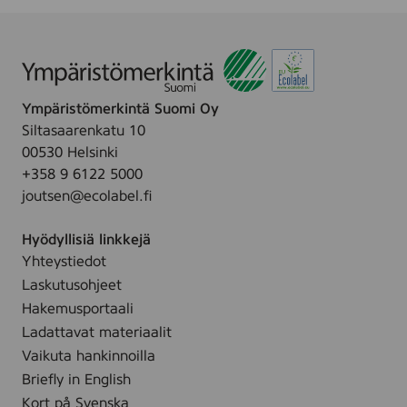
1
0
1
4
1
5
Ympäristömerkintä Suomi Oy
0
7
Siltasaarenkatu 10
00530 Helsinki
+358 9 6122 5000
joutsen@ecolabel.fi
Hyödyllisiä linkkejä
Yhteystiedot
Laskutusohjeet
Hakemusportaali
Ladattavat materiaalit
Vaikuta hankinnoilla
Briefly in English
Kort på Svenska