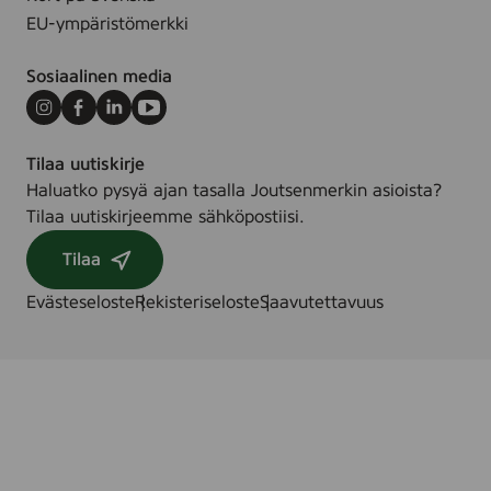
EU-ympäristömerkki
Sosiaalinen media
Instagram
Facebook
LinkedIn
Youtube
Tilaa uutiskirje
Haluatko pysyä ajan tasalla Joutsenmerkin asioista?
Tilaa uutiskirjeemme sähköpostiisi.
Tilaa
Evästeseloste
Rekisteriseloste
Saavutettavuus