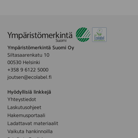
e
l
a
c
q
u
e
r
Ympäristömerkintä Suomi Oy
,
Siltasaarenkatu 10
1
0
00530 Helsinki
1
+358 9 6122 5000
5
joutsen@ecolabel.fi
2
4
6
Hyödyllisiä linkkejä
4
Yhteystiedot
Laskutusohjeet
Hakemusportaali
Ladattavat materiaalit
Vaikuta hankinnoilla