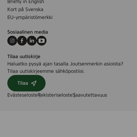
Briefly in English
Kort på Svenska
EU-ympäristömerkki
Sosiaalinen media
Instagram
Facebook
LinkedIn
Youtube
Tilaa uutiskirje
Haluatko pysyä ajan tasalla Joutsenmerkin asioista?
Tilaa uutiskirjeemme sähköpostiisi.
Tilaa
Evästeseloste
Rekisteriseloste
Saavutettavuus