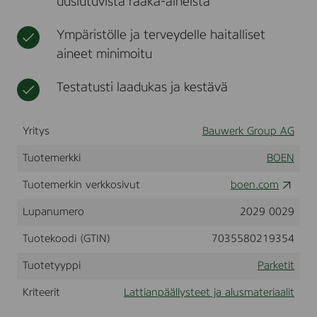
uusiutuvista raaka-aineista
C
t
l
Ympäristölle ja terveydelle haitalliset
i
c
aineet minimoitu
k
1
Testatusti laadukas ja kestävä
3
8
,
O
Yritys
Bauwerk Group AG
a
k
Tuotemerkki
BOEN
,
V
Tuotemerkin verkkosivut
boen.com
i
v
Lupanumero
2029 0029
o
,
Tuotekoodi (GTIN)
7035580219354
L
i
v
Tuotetyyppi
Parketit
e
P
Kriteerit
Lattianpäällysteet ja alusmateriaalit
u
r