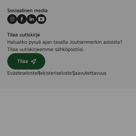
Sosiaalinen media
Instagram
Facebook
LinkedIn
Youtube
Tilaa uutiskirje
Haluatko pysyä ajan tasalla Joutsenmerkin asioista?
Tilaa uutiskirjeemme sähköpostiisi.
Tilaa
Evästeseloste
Rekisteriseloste
Saavutettavuus