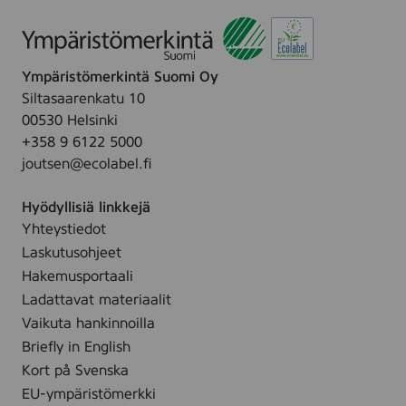
0
0
4
1
Ympäristömerkintä Suomi Oy
8
0
Siltasaarenkatu 10
2
00530 Helsinki
+358 9 6122 5000
joutsen@ecolabel.fi
Hyödyllisiä linkkejä
Yhteystiedot
Laskutusohjeet
Hakemusportaali
Ladattavat materiaalit
Vaikuta hankinnoilla
Briefly in English
Kort på Svenska
EU-ympäristömerkki