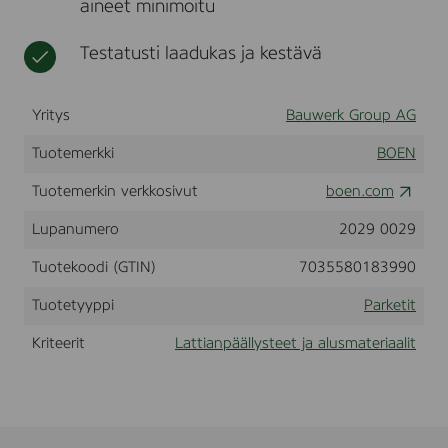
aineet minimoitu
,
t
F
i
Testatusti laadukas ja kestävä
n
a
l
Yritys
Bauwerk Group AG
e
,
Tuotemerkki
BOEN
L
i
Tuotemerkin verkkosivut
boen.com
v
e
Lupanumero
2029 0029
M
a
t
Tuotekoodi (GTIN)
7035580183990
t
l
Tuotetyyppi
Parketit
a
c
Kriteerit
Lattianpäällysteet ja alusmateriaalit
q
u
e
r
,
1