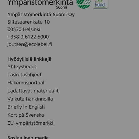
Ympäristömerkintä Suomi Oy
Siltasaarenkatu 10
00530 Helsinki
+358 9 6122 5000
joutsen@ecolabel.fi
Hyödyllisiä linkkejä
Yhteystiedot
Laskutusohjeet
Hakemusportaali
Ladattavat materiaalit
Vaikuta hankinnoilla
Briefly in English
Kort på Svenska
EU-ympäristömerkki
Sosiaalinen media