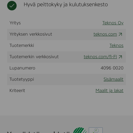
Hyvä peittokyky ja kulutuksenkesto
N
t
s
T
s
1
a
,
Yritys
Teknos Oy
t
2
,
Yrityksen verkkosivut
teknos.com
7
L
Tuotemerkki
Teknos
Tuotemerkin verkkosivut
teknos.com/fi-FI
Lupanumero
4096 0020
Tuotetyyppi
Sisämaalit
Kriteerit
Maalit ja lakat