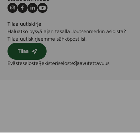
Instagram
Facebook
LinkedIn
Youtube
Tilaa uutiskirje
Haluatko pysyä ajan tasalla Joutsenmerkin asioista?
Tilaa uutiskirjeemme sähköpostiisi.
Tilaa
Evästeseloste
Rekisteriseloste
Saavutettavuus