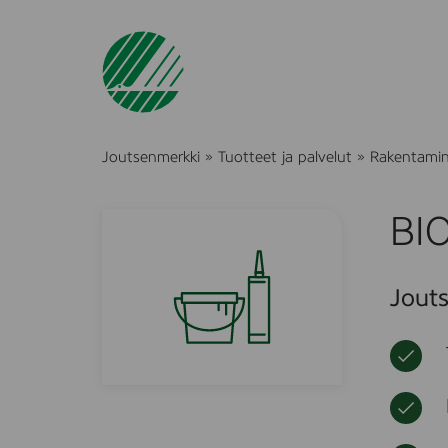
Joutsenmerkki
»
Tuotteet ja palvelut
»
Rakentami
BIO
Jouts