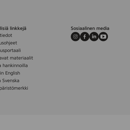
isiä linkkejä
Sosiaalinen media
tiedot
Instagram
Facebook
LinkedIn
Youtube
usohjeet
sportaali
avat materiaalit
a hankinnoilla
 in English
å Svenska
äristömerkki