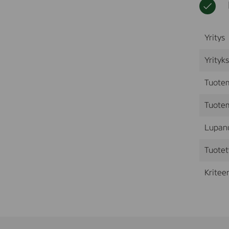
Yritys
Yrityk
Tuote
Tuotem
Lupan
Tuotet
Kriteer