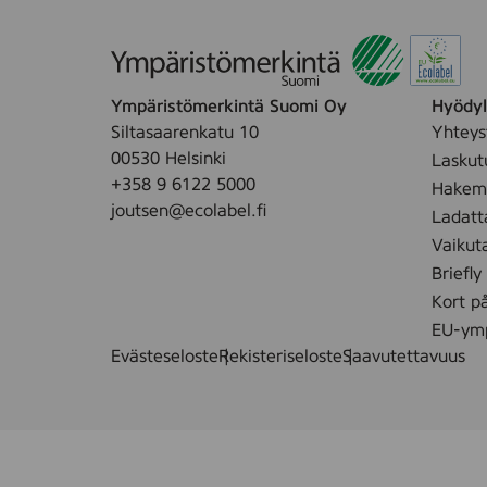
Ympäristömerkintä Suomi Oy
Hyödyll
Siltasaarenkatu 10
Yhteys
00530 Helsinki
Laskut
+358 9 6122 5000
Hakemu
joutsen@ecolabel.fi
Ladatt
Vaikut
Briefly
Kort p
EU-ymp
Evästeseloste
Rekisteriseloste
Saavutettavuus