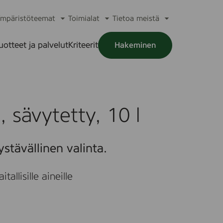
mpäristöteemat
Toimialat
Tietoa meistä
a
Avaa
Avaa
Avaa
alikko
alavalikko
alavalikko
alavalikko
uotteet ja palvelut
Kriteerit
Hakeminen
a
alikko
 sävytetty, 10 l
stävällinen valinta.
allisille aineille