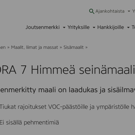
Ajankohtaista
Y
Ava
alav
Joutsenmerkki
Yrityksille
Hankkijoille
T
Avaa
Avaa
Ava
alavalikko
alavalikko
alav
B
nen
»
Maalit, liimat ja massat
»
Sisämaalit
»
I
O
R
RA 7 Himmeä seinämaali,
A
7
H
i
enmerkitty maali on laadukas ja sisäilmay
m
m
e
ä
Tiukat rajoitukset VOC-päästöille ja ympäristölle hait
s
e
i
Ei sisällä pehmentimiä
n
ä