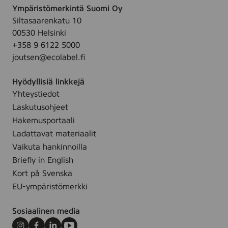
Ympäristömerkintä Suomi Oy
Siltasaarenkatu 10
00530 Helsinki
+358 9 6122 5000
joutsen@ecolabel.fi
Hyödyllisiä linkkejä
Yhteystiedot
Laskutusohjeet
Hakemusportaali
Ladattavat materiaalit
Vaikuta hankinnoilla
Briefly in English
Kort på Svenska
EU-ympäristömerkki
Sosiaalinen media