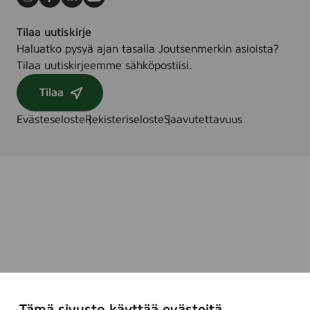
Instagram
Facebook
LinkedIn
Youtube
Tilaa uutiskirje
Haluatko pysyä ajan tasalla Joutsenmerkin asioista?
Tilaa uutiskirjeemme sähköpostiisi.
Tilaa
Evästeseloste
Rekisteriseloste
Saavutettavuus