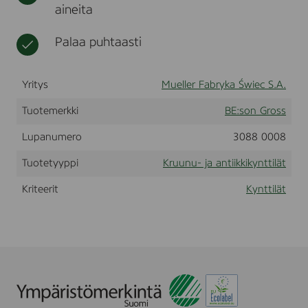
aineita
0
t
l
x
i
2
i
Palaa puhtaasti
2
n
m
a
m
t
,
Yritys
Mueller Fabryka Świec S.A.
8
p
Tuotemerkki
BE:son Gross
c
s
Lupanumero
3088 0008
Tuotetyyppi
Kruunu- ja antiikkikynttilät
Kriteerit
Kynttilät