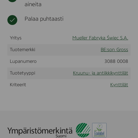
aineita
0
t
l
x
i
2
i
Palaa puhtaasti
2
n
m
a
m
t
,
Yritys
Mueller Fabryka Świec S.A.
3
0
Tuotemerkki
BE:son Gross
p
c
Lupanumero
3088 0008
s
Tuotetyyppi
Kruunu- ja antiikkikynttilät
Kriteerit
Kynttilät