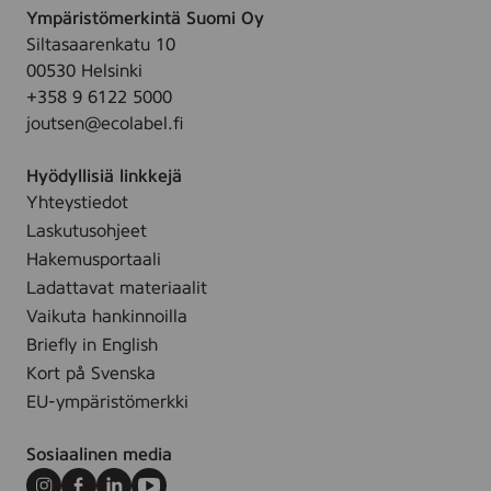
Ympäristömerkintä Suomi Oy
Siltasaarenkatu 10
00530 Helsinki
+358 9 6122 5000
joutsen@ecolabel.fi
Hyödyllisiä linkkejä
Yhteystiedot
Laskutusohjeet
Hakemusportaali
Ladattavat materiaalit
Vaikuta hankinnoilla
Briefly in English
Kort på Svenska
EU-ympäristömerkki
Sosiaalinen media