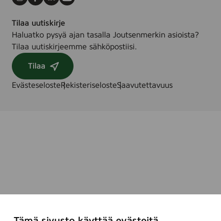
Instagram
Facebook
LinkedIn
Youtube
Tilaa uutiskirje
Haluatko pysyä ajan tasalla Joutsenmerkin asioista?
Tilaa uutiskirjeemme sähköpostiisi.
Tilaa
Evästeseloste
Rekisteriseloste
Saavutettavuus