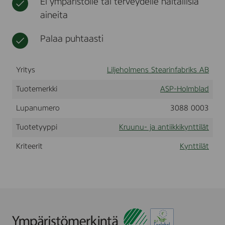
Ei ympäristölle tai terveydelle haitallisia
2
t
l
aineita
0
i
p
i
a
Palaa puhtaasti
n
k
a
-
t
2
Yritys
Liljeholmens Stearinfabriks AB
4
c
Tuotemerkki
m
ASP-Holmblad
Lupanumero
3088 0003
Tuotetyyppi
Kruunu- ja antiikkikynttilät
Kriteerit
Kynttilät