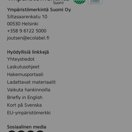
Ympäristömerkintä Suomi Oy
Siltasaarenkatu 10
00530 Helsinki
+358 9 6122 5000
joutsen@ecolabel.fi
Hyödyllisiä linkkejä
Yhteystiedot
Laskutusohjeet
Hakemusportaali
Ladattavat materiaalit
Vaikuta hankinnoilla
Briefly in English
Kort på Svenska
EU-ympäristömerkki
Sosiaalinen media