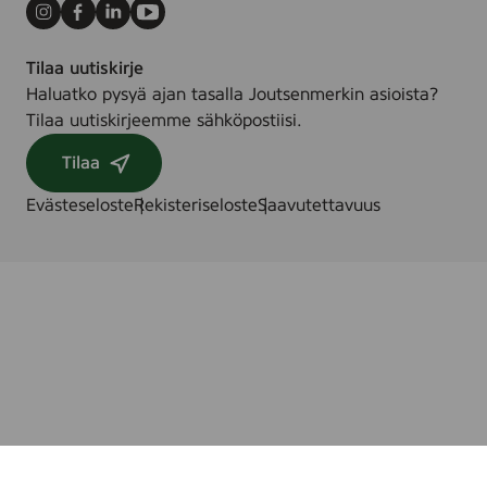
Instagram
Facebook
LinkedIn
Youtube
Tilaa uutiskirje
Haluatko pysyä ajan tasalla Joutsenmerkin asioista?
Tilaa uutiskirjeemme sähköpostiisi.
Tilaa
Evästeseloste
Rekisteriseloste
Saavutettavuus