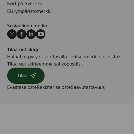
Kort på Svenska
EU-ympäristömerkki
Sosiaalinen media
Instagram
Facebook
LinkedIn
Youtube
Tilaa uutiskirje
Haluatko pysyä ajan tasalla Joutsenmerkin asioista?
Tilaa uutiskirjeemme sähköpostiisi.
Tilaa
Evästeseloste
Rekisteriseloste
Saavutettavuus