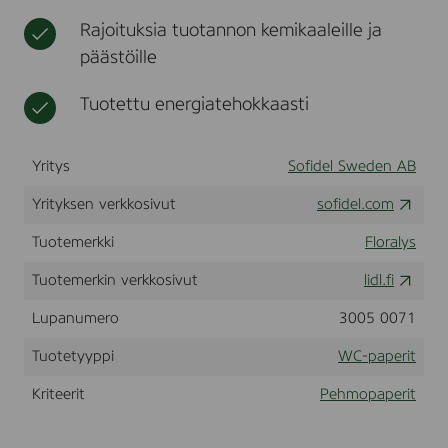
F
t
t
Rajoituksia tuotannon kemikaaleille ja
S
,
C
päästöille
n
®
e
W
n
Tuotettu energiatehokkaasti
T
ä
E
l
4
i
P
Yritys
Sofidel Sweden AB
1
i
0
n
Yrityksen verkkosivut
sofidel.com
R
a
X
t
Tuotemerkki
Floralys
1
Tuotemerkin verkkosivut
lidl.fi
Lupanumero
3005 0071
Tuotetyyppi
WC-paperit
Kriteerit
Pehmopaperit