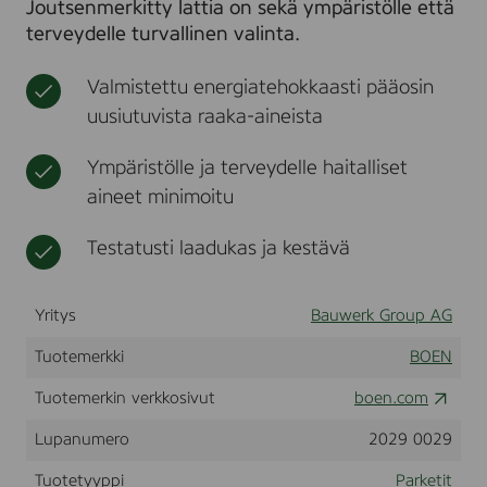
Joutsenmerkitty lattia on sekä ympäristölle että
T
t
terveydelle turvallinen valinta.
r
a
n
Valmistettu energiatehokkaasti pääosin
s
p
uusiutuvista raaka-aineista
a
r
Ympäristölle ja terveydelle haitalliset
e
n
aineet minimoitu
t
S
Testatusti laadukas ja kestävä
t
r
u
c
Yritys
Bauwerk Group AG
t
u
Tuotemerkki
BOEN
r
e
Tuotemerkin verkkosivut
boen.com
u
n
Lupanumero
2029 0029
b
r
Tuotetyyppi
Parketit
u