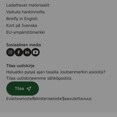
r
o
Ladattavat materiaalit
l
Vaikuta hankinnoilla
l
Briefly in English
e
d
Kort på Svenska
s
EU-ympäristömerkki
o
u
r
Sosiaalinen media
c
e
Instagram
Facebook
LinkedIn
Youtube
s
1
Tilaa uutiskirje
0
x
Haluatko pysyä ajan tasalla Joutsenmerkin asioista?
7
Tilaa uutiskirjeemme sähköpostiisi.
0
x
Tilaa
4
7
Evästeseloste
Rekisteriseloste
Saavutettavuus
0
m
m
,