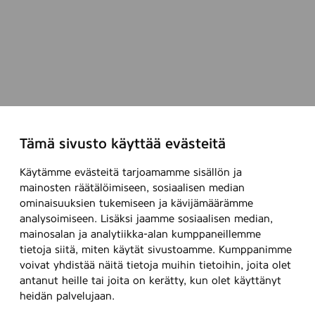
T
o
p
l
a
y
e
r
:
3
.
5
Tämä sivusto käyttää evästeitä
m
m
Käytämme evästeitä tarjoamamme sisällön ja
,
mainosten räätälöimiseen, sosiaalisen median
1
ominaisuuksien tukemiseen ja kävijämäärämme
0
1
analysoimiseen. Lisäksi jaamme sosiaalisen median,
4
mainosalan ja analytiikka-alan kumppaneillemme
3
tietoja siitä, miten käytät sivustoamme. Kumppanimme
9
voivat yhdistää näitä tietoja muihin tietoihin, joita olet
9
antanut heille tai joita on kerätty, kun olet käyttänyt
2
heidän palvelujaan.