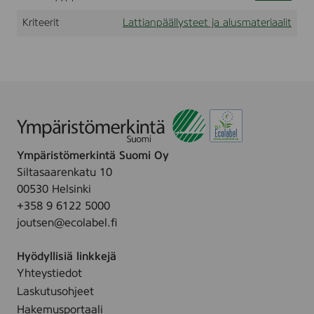
s
Kriteerit
Lattianpäällysteet ja alusmateriaalit
h
e
d
,
s
q
u
a
r
e
e
Ympäristömerkintä Suomi Oy
d
Siltasaarenkatu 10
g
e
00530 Helsinki
d
+358 9 6122 5000
T
joutsen@ecolabel.fi
/
G
,
Hyödyllisiä linkkejä
c
Yhteystiedot
o
n
Laskutusohjeet
t
Hakemusportaali