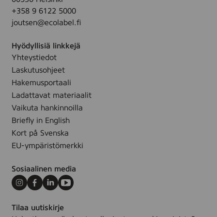
a
l
c
+358 9 6122 5000
i
e
o
joutsen@ecolabel.fi
n
.
!
e
p
Hyödyllisiä linkkejä
C
e
Yhteystiedot
A
r
Laskutusohjeet
1
f
0
Hakemusportaali
o
R
Ladattavat materiaalit
r
e
Vaikuta hankinnoilla
m
c
Briefly in English
S
o
Kort på Svenska
w
!
a
EU-ympäristömerkki
p
n
e
,
Sosiaalinen media
r
1
f
Instagram
Facebook
LinkedIn
Youtube
2
o
x
Tilaa uutiskirje
r
1