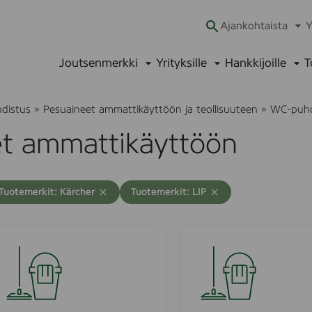
Ajankohtaista
Y
Ava
alav
Joutsenmerkki
Yrityksille
Hankkijoille
T
Avaa
Avaa
Ava
alavalikko
alavalikko
alav
hdistus
»
Pesuaineet ammattikäyttöön ja teollisuuteen
»
WC-puhd
t ammattikäyttöön
A
T
T
Tuotemerkit: Kärcher
Tuotemerkit: LIP
y
y
h
h
j
j
S
e
e
a
n
n
n
n
n
ä
ä
i
h
h
t
a
a