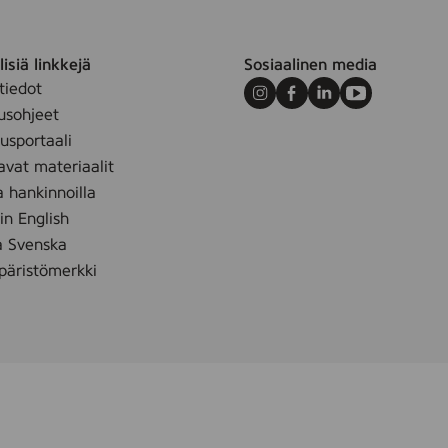
a
n
,
isiä linkkejä
Sosiaalinen media
5
tiedot
l
Instagram
Facebook
LinkedIn
Youtube
usohjeet
sportaali
avat materiaalit
a hankinnoilla
 in English
å Svenska
äristömerkki