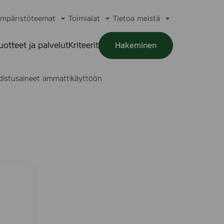
mpäristöteemat
Toimialat
Tietoa meistä
a
Avaa
Avaa
Avaa
alikko
alavalikko
alavalikko
alavalikko
uotteet ja palvelut
Kriteerit
Hakeminen
a
alikko
istusaineet ammattikäyttöön